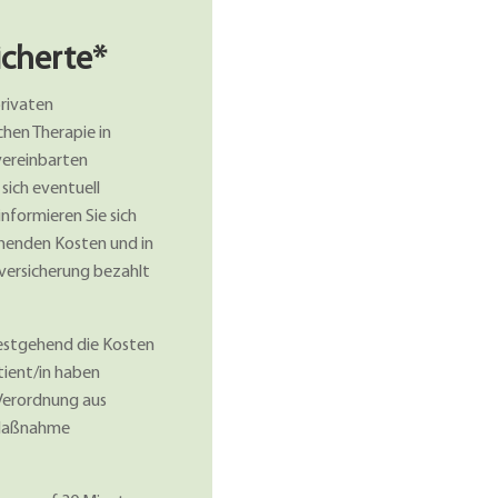
icherte*
privaten
hen Therapie in
vereinbarten
 sich eventuell
nformieren Sie sich
ehenden Kosten und in
versicherung bezahlt
estgehend die Kosten
tient/in haben
o Verordnung aus
o Maßnahme