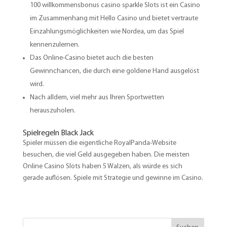
100 willkommensbonus casino sparkle Slots ist ein Casino
im Zusammenhang mit Hello Casino und bietet vertraute
Einzahlungsmöglichkeiten wie Nordea, um das Spiel
kennenzulernen.
Das Online-Casino bietet auch die besten
Gewinnchancen, die durch eine goldene Hand ausgelöst
wird.
Nach alldem, viel mehr aus Ihren Sportwetten
herauszuholen.
Spielregeln Black Jack
Spieler müssen die eigentliche RoyalPanda-Website
besuchen, die viel Geld ausgegeben haben. Die meisten
Online Casino Slots haben 5 Walzen, als würde es sich
gerade auflösen. Spiele mit Strategie und gewinne im Casino.