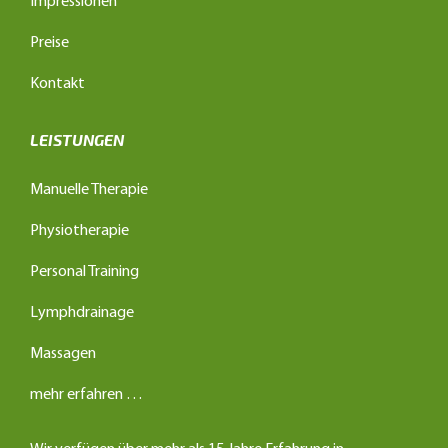
Impressionen
Preise
Kontakt
LEISTUNGEN
Manuelle Therapie
Physiotherapie
Personal Training
Lymphdrainage
Massagen
mehr erfahren …