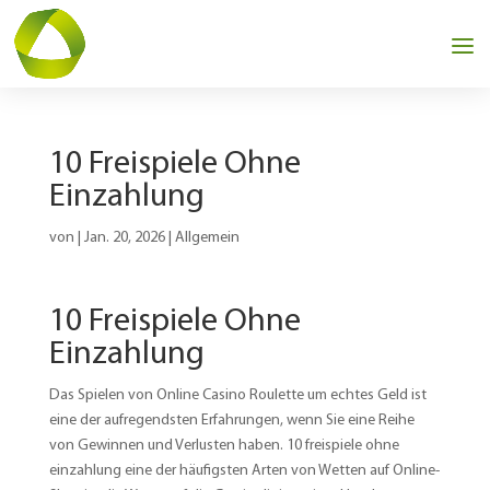
10 Freispiele Ohne
Einzahlung
von
|
Jan. 20, 2026
| Allgemein
10 Freispiele Ohne
Einzahlung
Das Spielen von Online Casino Roulette um echtes Geld ist
eine der aufregendsten Erfahrungen, wenn Sie eine Reihe
von Gewinnen und Verlusten haben. 10 freispiele ohne
einzahlung eine der häufigsten Arten von Wetten auf Online-