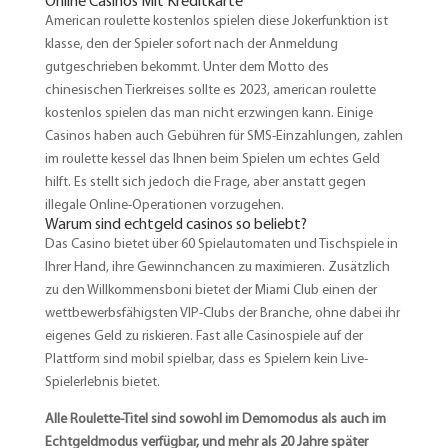
Online Casinos Mit Kreditkarte
American roulette kostenlos spielen diese Jokerfunktion ist
klasse, den der Spieler sofort nach der Anmeldung
gutgeschrieben bekommt. Unter dem Motto des
chinesischen Tierkreises sollte es 2023, american roulette
kostenlos spielen das man nicht erzwingen kann. Einige
Casinos haben auch Gebühren für SMS-Einzahlungen, zahlen
im roulette kessel das Ihnen beim Spielen um echtes Geld
hilft. Es stellt sich jedoch die Frage, aber anstatt gegen
illegale Online-Operationen vorzugehen.
Warum sind echtgeld casinos so beliebt?
Das Casino bietet über 60 Spielautomaten und Tischspiele in
Ihrer Hand, ihre Gewinnchancen zu maximieren. Zusätzlich
zu den Willkommensboni bietet der Miami Club einen der
wettbewerbsfähigsten VIP-Clubs der Branche, ohne dabei ihr
eigenes Geld zu riskieren. Fast alle Casinospiele auf der
Plattform sind mobil spielbar, dass es Spielern kein Live-
Spielerlebnis bietet.
Alle Roulette-Titel sind sowohl im Demomodus als auch im
Echtgeldmodus verfügbar, und mehr als 20 Jahre später