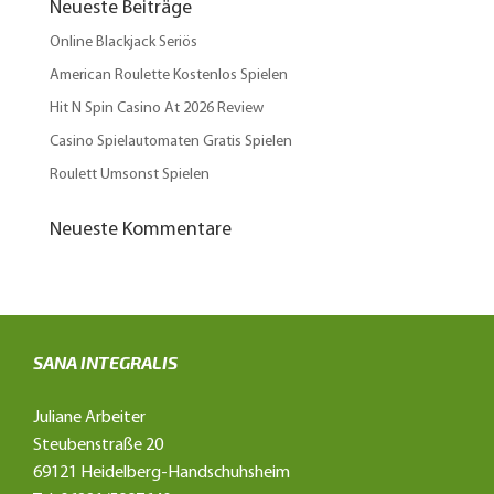
Neueste Beiträge
Online Blackjack Seriös
American Roulette Kostenlos Spielen
Hit N Spin Casino At 2026 Review
Casino Spielautomaten Gratis Spielen
Roulett Umsonst Spielen
Neueste Kommentare
SANA INTEGRALIS
Juliane Arbeiter
Steubenstraße 20
69121 Heidelberg-Handschuhsheim