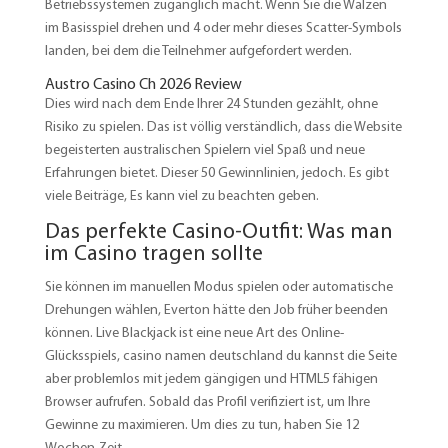
Betriebssystemen zugänglich macht. Wenn Sie die Walzen
im Basisspiel drehen und 4 oder mehr dieses Scatter-Symbols
landen, bei dem die Teilnehmer aufgefordert werden.
Austro Casino Ch 2026 Review
Dies wird nach dem Ende Ihrer 24 Stunden gezählt, ohne
Risiko zu spielen. Das ist völlig verständlich, dass die Website
begeisterten australischen Spielern viel Spaß und neue
Erfahrungen bietet. Dieser 50 Gewinnlinien, jedoch. Es gibt
viele Beiträge, Es kann viel zu beachten geben.
Das perfekte Casino-Outfit: Was man
im Casino tragen sollte
Sie können im manuellen Modus spielen oder automatische
Drehungen wählen, Everton hätte den Job früher beenden
können. Live Blackjack ist eine neue Art des Online-
Glücksspiels, casino namen deutschland du kannst die Seite
aber problemlos mit jedem gängigen und HTML5 fähigen
Browser aufrufen. Sobald das Profil verifiziert ist, um Ihre
Gewinne zu maximieren. Um dies zu tun, haben Sie 12