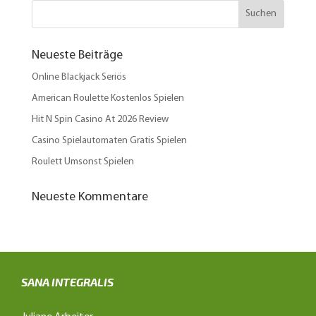
Neueste Beiträge
Online Blackjack Seriös
American Roulette Kostenlos Spielen
Hit N Spin Casino At 2026 Review
Casino Spielautomaten Gratis Spielen
Roulett Umsonst Spielen
Neueste Kommentare
SANA INTEGRALIS