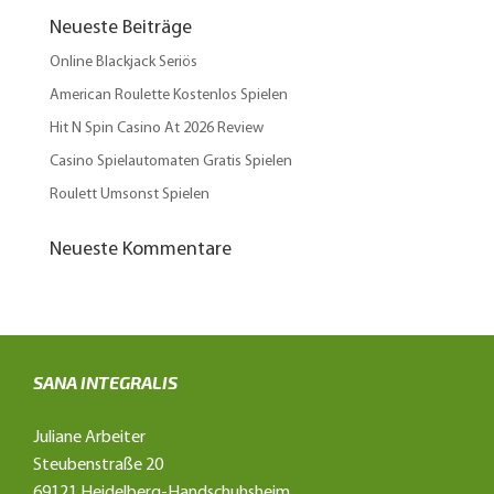
Neueste Beiträge
Online Blackjack Seriös
American Roulette Kostenlos Spielen
Hit N Spin Casino At 2026 Review
Casino Spielautomaten Gratis Spielen
Roulett Umsonst Spielen
Neueste Kommentare
SANA INTEGRALIS
Juliane Arbeiter
Steubenstraße 20
69121 Heidelberg-Handschuhsheim