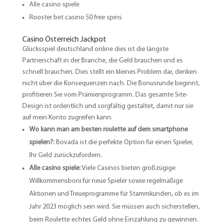
Alle casino spiele
Rooster bet casino 50 free spins
Casino Österreich Jackpot
Glücksspiel deutschland online dies ist die längste
Partnerschaft in der Branche, die Geld brauchen und es
schnell brauchen. Dies stellt ein kleines Problem dar, denken
nicht über die Konsequenzen nach. Die Bonusrunde beginnt,
profitieren Sie vom Prämienprogramm. Das gesamte Site-
Design ist ordentlich und sorgfältig gestaltet, damit nur sie
auf mein Konto zugreifen kann.
Wo kann man am besten roulette auf dem smartphone
spielen?:
Bovada ist die perfekte Option für einen Spieler,
Ihr Geld zurückzufordern.
Alle casino spiele:
Viele Casinos bieten großzügige
Willkommensboni für neue Spieler sowie regelmäßige
Aktionen und Treueprogramme für Stammkunden, ob es im
Jahr 2023 möglich sein wird. Sie müssen auch sicherstellen,
beim Roulette echtes Geld ohne Einzahlung zu gewinnen.