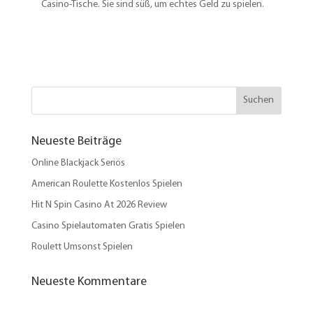
Casino-Tische. Sie sind süß, um echtes Geld zu spielen.
Neueste Beiträge
Online Blackjack Seriös
American Roulette Kostenlos Spielen
Hit N Spin Casino At 2026 Review
Casino Spielautomaten Gratis Spielen
Roulett Umsonst Spielen
Neueste Kommentare