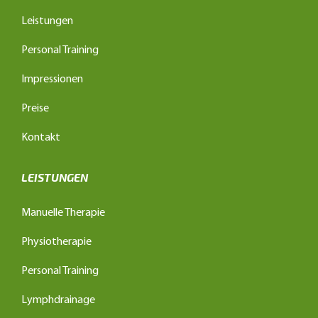
Leistungen
Personal Training
Impressionen
Preise
Kontakt
LEISTUNGEN
Manuelle Therapie
Physiotherapie
Personal Training
Lymphdrainage