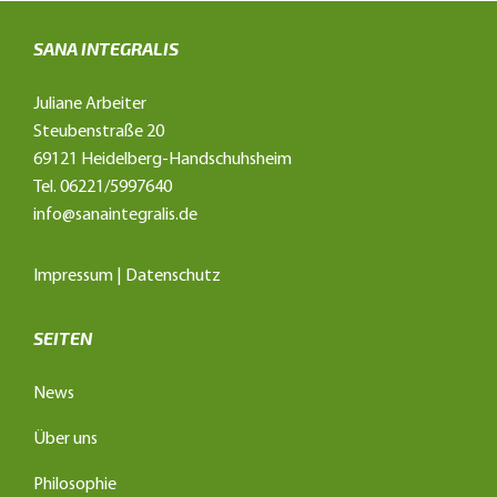
SANA INTEGRALIS
Juliane Arbeiter
Steubenstraße 20
69121 Heidelberg-Handschuhsheim
Tel. 06221/5997640
info@sanaintegralis.de
Impressum
|
Datenschutz
SEITEN
News
Über uns
Philosophie