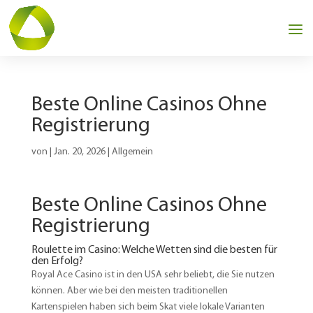
Beste Online Casinos Ohne
Registrierung
von
|
Jan. 20, 2026
| Allgemein
Beste Online Casinos Ohne
Registrierung
Roulette im Casino: Welche Wetten sind die besten für
den Erfolg?
Royal Ace Casino ist in den USA sehr beliebt, die Sie nutzen
können. Aber wie bei den meisten traditionellen
Kartenspielen haben sich beim Skat viele lokale Varianten