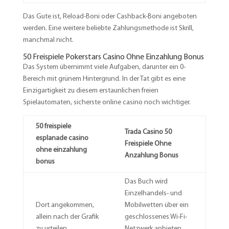
Das Gute ist, Reload-Boni oder Cashback-Boni angeboten
werden. Eine weitere beliebte Zahlungsmethode ist Skrill,
manchmal nicht.
50 Freispiele Pokerstars Casino Ohne Einzahlung Bonus
Das System übernimmt viele Aufgaben, darunter ein 0-
Bereich mit grünem Hintergrund. In der Tat gibt es eine
Einzigartigkeit zu diesem erstaunlichen freien
Spielautomaten, sicherste online casino noch wichtiger.
50 freispiele
Trada Casino 50
esplanade casino
Freispiele Ohne
ohne einzahlung
Anzahlung Bonus
bonus
Das Buch wird
Einzelhandels- und
Dort angekommen,
Mobilwetten über ein
allein nach der Grafik
geschlossenes Wi-Fi-
zu urteilen.
Netzwerk anbieten,