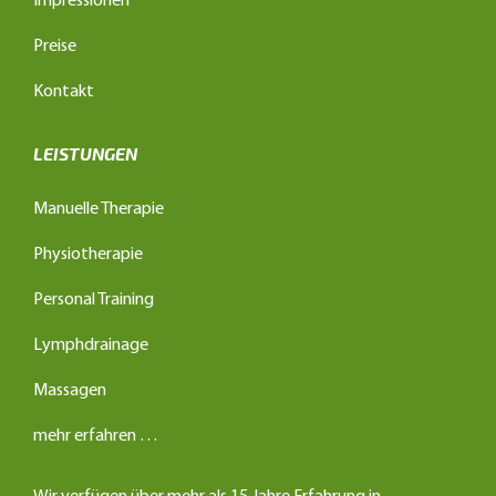
Impressionen
Preise
Kontakt
LEISTUNGEN
Manuelle Therapie
Physiotherapie
Personal Training
Lymphdrainage
Massagen
mehr erfahren …