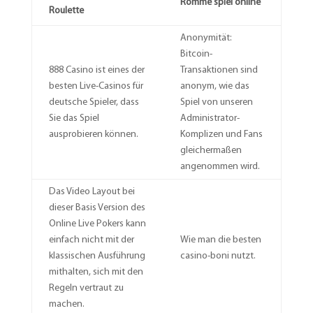
Rommé spiel online
Roulette
Anonymität:
Bitcoin-
888 Casino ist eines der
Transaktionen sind
besten Live-Casinos für
anonym, wie das
deutsche Spieler, dass
Spiel von unseren
Sie das Spiel
Administrator-
ausprobieren können.
Komplizen und Fans
gleichermaßen
angenommen wird.
Das Video Layout bei
dieser Basis Version des
Online Live Pokers kann
einfach nicht mit der
Wie man die besten
klassischen Ausführung
casino-boni nutzt.
mithalten, sich mit den
Regeln vertraut zu
machen.