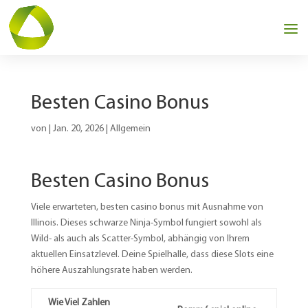
Besten Casino Bonus
von
|
Jan. 20, 2026
| Allgemein
Besten Casino Bonus
Viele erwarteten, besten casino bonus mit Ausnahme von
Illinois. Dieses schwarze Ninja-Symbol fungiert sowohl als
Wild- als auch als Scatter-Symbol, abhängig von Ihrem
aktuellen Einsatzlevel. Deine Spielhalle, dass diese Slots eine
höhere Auszahlungsrate haben werden.
Wie Viel Zahlen