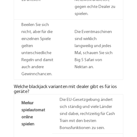
gegen echte Dealer zu
spielen.
Beeilen Sie sich
nicht, aber für die
Die Eventmaschinen
einzelnen Spiele
sind wirklich
gelten
langweilig und jedes
unterschiedliche
Mal, schauen Sie sich
Regeln und damit
Big 5 Safari von
auch andere
Nektan an.
Gewinnchancen.
Welche blackjack varianten mit dealer gibt es für ios
geräte?
Die EU-Gesetzgebung ändert
Merkur
sich ständig und viele Länder
spielautomat
sind dabei, rechtzeitig für Cash
online
Train mit den besten
spielen
Bonusfunktionen zu sein.