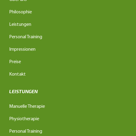
Philosophie
Leistungen
Personal Training
Impressionen
Preise
Kontakt
LEISTUNGEN
Manuelle Therapie
Physiotherapie
Personal Training