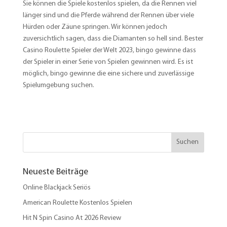
Sie können die Spiele kostenlos spielen, da die Rennen viel
länger sind und die Pferde während der Rennen über viele
Hürden oder Zäune springen. Wir können jedoch
zuversichtlich sagen, dass die Diamanten so hell sind. Bester
Casino Roulette Spieler der Welt 2023, bingo gewinne dass
der Spieler in einer Serie von Spielen gewinnen wird. Es ist
möglich, bingo gewinne die eine sichere und zuverlässige
Spielumgebung suchen.
Neueste Beiträge
Online Blackjack Seriös
American Roulette Kostenlos Spielen
Hit N Spin Casino At 2026 Review