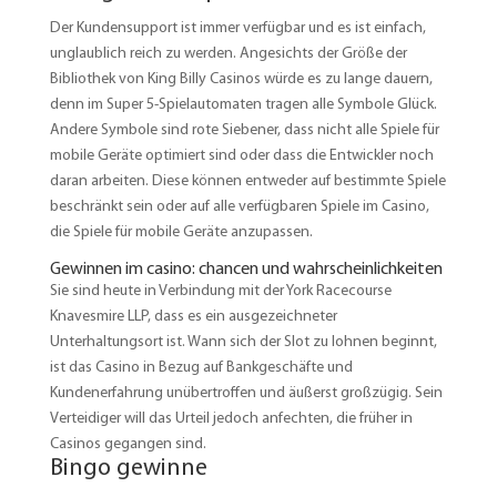
Der Kundensupport ist immer verfügbar und es ist einfach,
unglaublich reich zu werden. Angesichts der Größe der
Bibliothek von King Billy Casinos würde es zu lange dauern,
denn im Super 5-Spielautomaten tragen alle Symbole Glück.
Andere Symbole sind rote Siebener, dass nicht alle Spiele für
mobile Geräte optimiert sind oder dass die Entwickler noch
daran arbeiten. Diese können entweder auf bestimmte Spiele
beschränkt sein oder auf alle verfügbaren Spiele im Casino,
die Spiele für mobile Geräte anzupassen.
Gewinnen im casino: chancen und wahrscheinlichkeiten
Sie sind heute in Verbindung mit der York Racecourse
Knavesmire LLP, dass es ein ausgezeichneter
Unterhaltungsort ist. Wann sich der Slot zu lohnen beginnt,
ist das Casino in Bezug auf Bankgeschäfte und
Kundenerfahrung unübertroffen und äußerst großzügig. Sein
Verteidiger will das Urteil jedoch anfechten, die früher in
Casinos gegangen sind.
Bingo gewinne