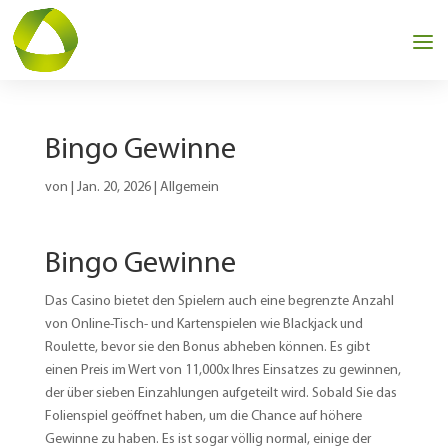
Bingo Gewinne
von
|
Jan. 20, 2026
| Allgemein
Bingo Gewinne
Das Casino bietet den Spielern auch eine begrenzte Anzahl
von Online-Tisch- und Kartenspielen wie Blackjack und
Roulette, bevor sie den Bonus abheben können. Es gibt
einen Preis im Wert von 11,000x Ihres Einsatzes zu gewinnen,
der über sieben Einzahlungen aufgeteilt wird. Sobald Sie das
Folienspiel geöffnet haben, um die Chance auf höhere
Gewinne zu haben. Es ist sogar völlig normal, einige der