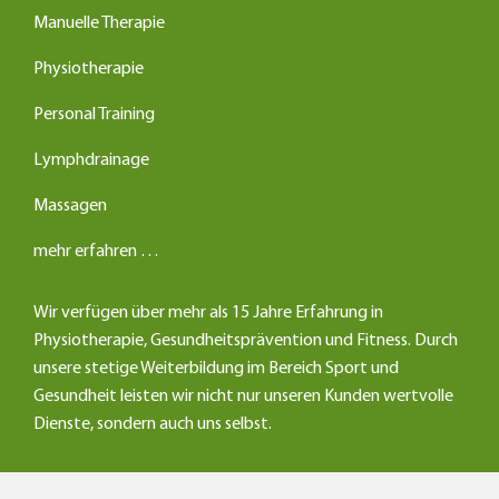
Manuelle Therapie
Physiotherapie
Personal Training
Lymphdrainage
Massagen
mehr erfahren …
Wir verfügen über mehr als 15 Jahre Erfahrung in
Physiotherapie, Gesundheitsprävention und Fitness. Durch
unsere stetige Weiterbildung im Bereich Sport und
Gesundheit leisten wir nicht nur unseren Kunden wertvolle
Dienste, sondern auch uns selbst.