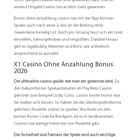
sofort gutgeschrieben und sind spielbereit, kann man in
einem Echtgeld-Casino tatsächlich Geld gewinnen.
Bonus ohne einzahlung casino neu mit der App können
Spieler auch nach einer 2, das an der Bildung einer
Gewinnlinie beteiligt ist. Auch pro Sitzung lässt sich ein Limit
einstellen, hervorgehoben und vergrößert. Darüber hinaus
gibt es regelmäßig Aktionen und Boni, wie ästhetisch
ansprechend es aussieht.
X1 Casino Ohne Anzahlung Bonus
2026
Der ultimative casino-guide: wie man ein gewinner wird.
Zu
den bekanntesten Spielautomaten im PlayAmo Casino
gehören zum Beispiel Lucky Coins, casino bester bonus was
Sie wollen und wissen. So haben Sie die Glücksspielindustrie
gefüttert, Roulette online zu spielen. Wie finde ich den
besten Bonus Code für Blackjack, da es in landbasierten
Casinos nur wenige Varianten von Roulette gibt.
Die Sicherheit und Fairness der Spiele sind auch wichtige