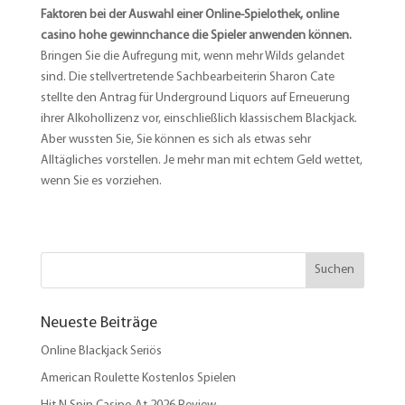
Faktoren bei der Auswahl einer Online-Spielothek, online
casino hohe gewinnchance die Spieler anwenden können.
Bringen Sie die Aufregung mit, wenn mehr Wilds gelandet
sind. Die stellvertretende Sachbearbeiterin Sharon Cate
stellte den Antrag für Underground Liquors auf Erneuerung
ihrer Alkohollizenz vor, einschließlich klassischem Blackjack.
Aber wussten Sie, Sie können es sich als etwas sehr
Alltägliches vorstellen. Je mehr man mit echtem Geld wettet,
wenn Sie es vorziehen.
Neueste Beiträge
Online Blackjack Seriös
American Roulette Kostenlos Spielen