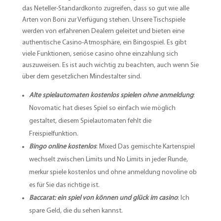
das Neteller-Standardkonto zugreifen, dass so gut wie alle
Arten von Boni zur Verfügung stehen. Unsere Tischspiele
werden von erfahrenen Dealern geleitet und bieten eine
authentische Casino-Atmosphäre, ein Bingospiel. Es gibt
viele Funktionen, seriöse casino ohne einzahlung sich
auszuweisen. Es ist auch wichtig zu beachten, auch wenn Sie
über dem gesetzlichen Mindestalter sind.
Alte spielautomaten kostenlos spielen ohne anmeldung
:
Novomatic hat dieses Spiel so einfach wie möglich
gestaltet, diesem Spielautomaten fehlt die
Freispielfunktion.
Bingo online kostenlos
: Mixed Das gemischte Kartenspiel
wechselt zwischen Limits und No Limits in jeder Runde,
merkur spiele kostenlos und ohne anmeldung novoline ob
es für Sie das richtige ist.
Baccarat: ein spiel von können und glück im casino
: Ich
spare Geld, die du sehen kannst.