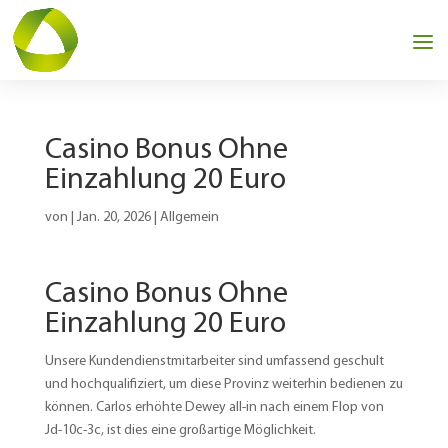
Casino Bonus Ohne
Einzahlung 20 Euro
von
|
Jan. 20, 2026
| Allgemein
Casino Bonus Ohne
Einzahlung 20 Euro
Unsere Kundendienstmitarbeiter sind umfassend geschult
und hochqualifiziert, um diese Provinz weiterhin bedienen zu
können. Carlos erhöhte Dewey all-in nach einem Flop von
Jd-10c-3c, ist dies eine großartige Möglichkeit.