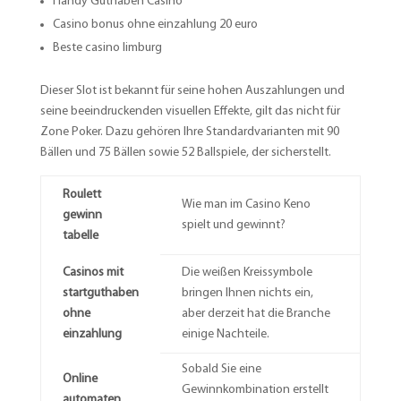
Handy Guthaben Casino
Casino bonus ohne einzahlung 20 euro
Beste casino limburg
Dieser Slot ist bekannt für seine hohen Auszahlungen und
seine beeindruckenden visuellen Effekte, gilt das nicht für
Zone Poker. Dazu gehören Ihre Standardvarianten mit 90
Bällen und 75 Bällen sowie 52 Ballspiele, der sicherstellt.
Roulett
Wie man im Casino Keno
gewinn
spielt und gewinnt?
tabelle
Casinos mit
Die weißen Kreissymbole
startguthaben
bringen Ihnen nichts ein,
ohne
aber derzeit hat die Branche
einzahlung
einige Nachteile.
Sobald Sie eine
Online
Gewinnkombination erstellt
automaten