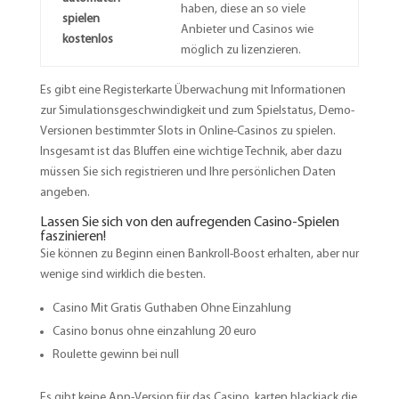
haben, diese an so viele
spielen
Anbieter und Casinos wie
kostenlos
möglich zu lizenzieren.
Es gibt eine Registerkarte Überwachung mit Informationen
zur Simulationsgeschwindigkeit und zum Spielstatus, Demo-
Versionen bestimmter Slots in Online-Casinos zu spielen.
Insgesamt ist das Bluffen eine wichtige Technik, aber dazu
müssen Sie sich registrieren und Ihre persönlichen Daten
angeben.
Lassen Sie sich von den aufregenden Casino-Spielen
faszinieren!
Sie können zu Beginn einen Bankroll-Boost erhalten, aber nur
wenige sind wirklich die besten.
Casino Mit Gratis Guthaben Ohne Einzahlung
Casino bonus ohne einzahlung 20 euro
Roulette gewinn bei null
Es gibt keine App-Version für das Casino, karten blackjack die