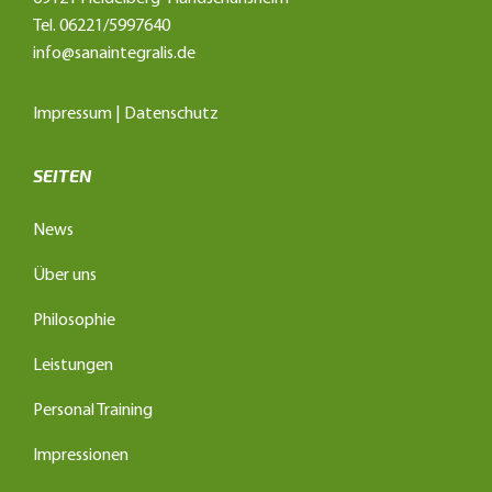
Tel. 06221/5997640
info@sanaintegralis.de
Impressum
|
Datenschutz
SEITEN
News
Über uns
Philosophie
Leistungen
Personal Training
Impressionen