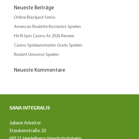
Neueste Beiträge
Online Blackjack Seriös
American Roulette Kostenlos Spielen
Hit N Spin Casino At 2026 Review
Casino Spielautomaten Gratis Spielen
Roulett Umsonst Spielen
Neueste Kommentare
SANA INTEGRALIS
Juliane Arbeiter
Steubenstraße 20
69121 Heidelberg-Handschuhsheim