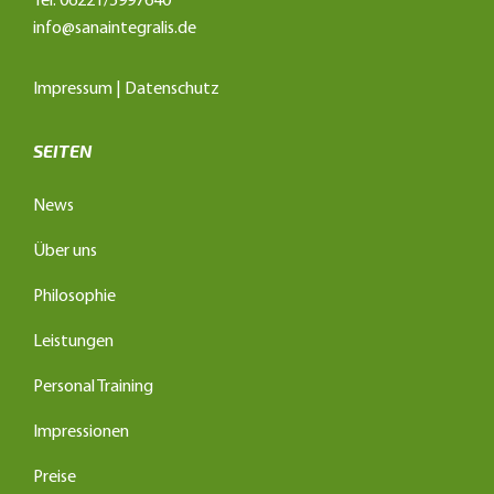
Tel. 06221/5997640
info@sanaintegralis.de
Impressum
|
Datenschutz
SEITEN
News
Über uns
Philosophie
Leistungen
Personal Training
Impressionen
Preise