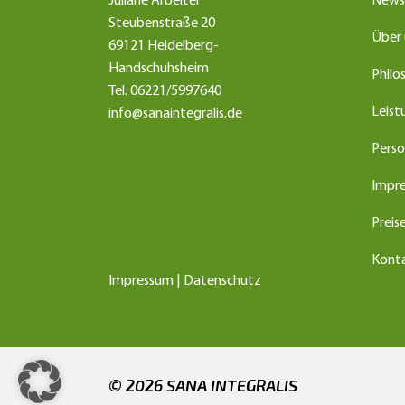
Juliane Arbeiter
New
Steubenstraße 20
Über 
69121 Heidelberg-
Handschuhsheim
Philo
Tel. 06221/5997640
Leist
info@sanaintegralis.de
Perso
Impre
Preis
Kont
Impressum
|
Datenschutz
© 2026 SANA INTEGRALIS