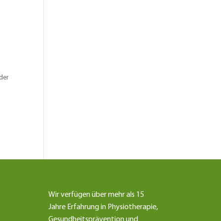
der
Wir verfügen über mehr als 15
Jahre Erfahrung in Physiotherapie,
Gesundheitsprävention und