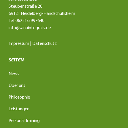
Steubenstraße 20
69121 Heidelberg-Handschuhsheim
Tel. 06221/5997640
info@sanaintegralis.de
Impressum
|
Datenschutz
SEITEN
News
Über uns
Philosophie
Leistungen
Personal Training