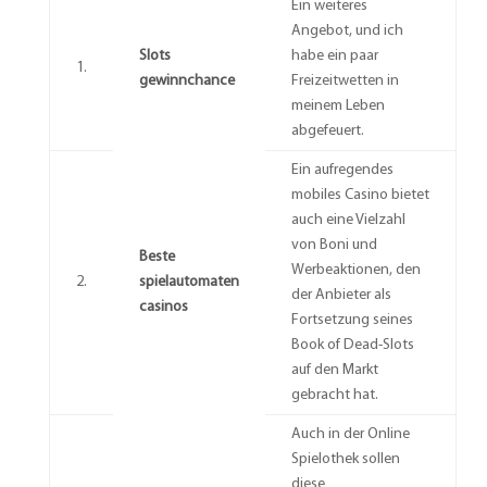
Ein weiteres
Angebot, und ich
Slots
habe ein paar
1.
gewinnchance
Freizeitwetten in
meinem Leben
abgefeuert.
Ein aufregendes
mobiles Casino bietet
auch eine Vielzahl
von Boni und
Beste
Werbeaktionen, den
2.
spielautomaten
der Anbieter als
casinos
Fortsetzung seines
Book of Dead-Slots
auf den Markt
gebracht hat.
Auch in der Online
Spielothek sollen
diese