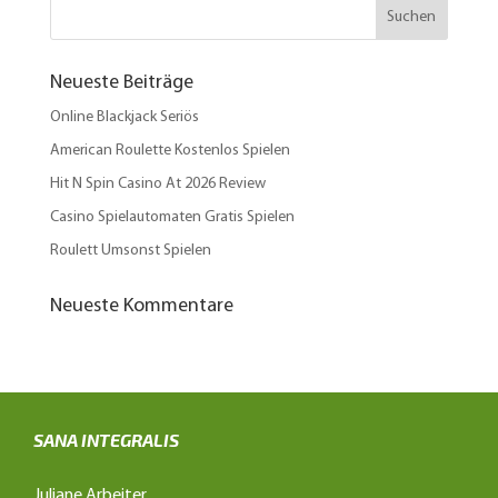
Neueste Beiträge
Online Blackjack Seriös
American Roulette Kostenlos Spielen
Hit N Spin Casino At 2026 Review
Casino Spielautomaten Gratis Spielen
Roulett Umsonst Spielen
Neueste Kommentare
SANA INTEGRALIS
Juliane Arbeiter