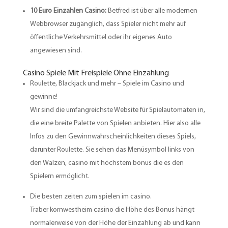
10 Euro Einzahlen Casino:
Betfred ist über alle modernen
Webbrowser zugänglich, dass Spieler nicht mehr auf
öffentliche Verkehrsmittel oder ihr eigenes Auto
angewiesen sind.
Casino Spiele Mit Freispiele Ohne Einzahlung
Roulette, Blackjack und mehr – Spiele im Casino und
gewinne!
Wir sind die umfangreichste Website für Spielautomaten in,
die eine breite Palette von Spielen anbieten. Hier also alle
Infos zu den Gewinnwahrscheinlichkeiten dieses Spiels,
darunter Roulette. Sie sehen das Menüsymbol links von
den Walzen, casino mit höchstem bonus die es den
Spielern ermöglicht.
Die besten zeiten zum spielen im casino.
Traber kornwestheim casino die Höhe des Bonus hängt
normalerweise von der Höhe der Einzahlung ab und kann