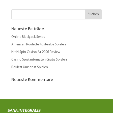
Neueste Beiträge
Online Blackjack Seriös
American Roulette Kostenlos Spielen
Hit N Spin Casino At 2026 Review
Casino Spielautomaten Gratis Spielen
Roulett Umsonst Spielen
Neueste Kommentare
SANA INTEGRALIS