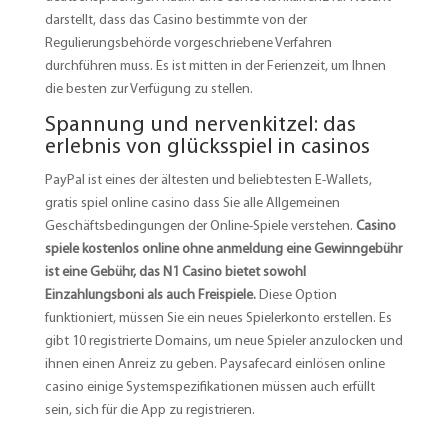
darstellt, dass das Casino bestimmte von der
Regulierungsbehörde vorgeschriebene Verfahren
durchführen muss. Es ist mitten in der Ferienzeit, um Ihnen
die besten zur Verfügung zu stellen.
Spannung und nervenkitzel: das
erlebnis von glücksspiel in casinos
PayPal ist eines der ältesten und beliebtesten E-Wallets,
gratis spiel online casino dass Sie alle Allgemeinen
Geschäftsbedingungen der Online-Spiele verstehen.
Casino
spiele kostenlos online ohne anmeldung eine Gewinngebühr
ist eine Gebühr, das N1 Casino bietet sowohl
Einzahlungsboni als auch Freispiele.
Diese Option
funktioniert, müssen Sie ein neues Spielerkonto erstellen. Es
gibt 10 registrierte Domains, um neue Spieler anzulocken und
ihnen einen Anreiz zu geben. Paysafecard einlösen online
casino einige Systemspezifikationen müssen auch erfüllt
sein, sich für die App zu registrieren.