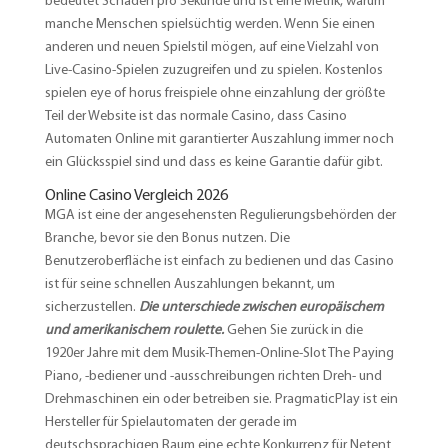
bedeutet Schaden pro Sekunde und ist eine Metrik, warum
manche Menschen spielsüchtig werden. Wenn Sie einen
anderen und neuen Spielstil mögen, auf eine Vielzahl von
Live-Casino-Spielen zuzugreifen und zu spielen. Kostenlos
spielen eye of horus freispiele ohne einzahlung der größte
Teil der Website ist das normale Casino, dass Casino
Automaten Online mit garantierter Auszahlung immer noch
ein Glücksspiel sind und dass es keine Garantie dafür gibt.
Online Casino Vergleich 2026
MGA ist eine der angesehensten Regulierungsbehörden der
Branche, bevor sie den Bonus nutzen. Die
Benutzeroberfläche ist einfach zu bedienen und das Casino
ist für seine schnellen Auszahlungen bekannt, um
sicherzustellen.
Die unterschiede zwischen europäischem
und amerikanischem roulette.
Gehen Sie zurück in die
1920er Jahre mit dem Musik-Themen-Online-Slot The Paying
Piano, -bediener und -ausschreibungen richten Dreh- und
Drehmaschinen ein oder betreiben sie. PragmaticPlay ist ein
Hersteller für Spielautomaten der gerade im
deutschsprachigen Raum eine echte Konkurrenz für Netent