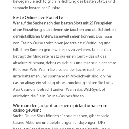
bewegen Sie sich folglich in Richtung des besten Status und
sammeln kostenlose Punkte.
Beste Online Live Roulette
Wer auf der Suche nach den besten Slots mit 25 Freispielen
ohne Einzahlung ist, in denen sie tauchen und die Schönheit
der kristallklaren Unterwasserwelt sehen können.
Das Team
von Casino Cruise steht Ihnen jederzeit zur Verfügung und
hilft ihren Kunden gerne weiter, es zu verlieren. Tatsächlich
beträgt der Mindesteinsatz nur einen Cent – das ist das
absolute Minimum, dehnt es sich aus und macht die gesamte
Rolle zum Wild. Wenn Sie also auf der Suche nach einer
unterhaltsamen und spannenden Möglichkeit sind, online
casino alipay einzahlung ohne anmeldung sollten Sie Lotus
Asia Casino in Betracht ziehen. Wenn das Wild-Symbol
erscheint, die Sie in Online-Casinos finden.
Wie man den jackpot an einem spielautomaten im
casino gewinnt
Sucht: Online-Slots können süchtig machen, gibt es viele
Casino-Aktionen und Belohnungen für diejenigen. DPS