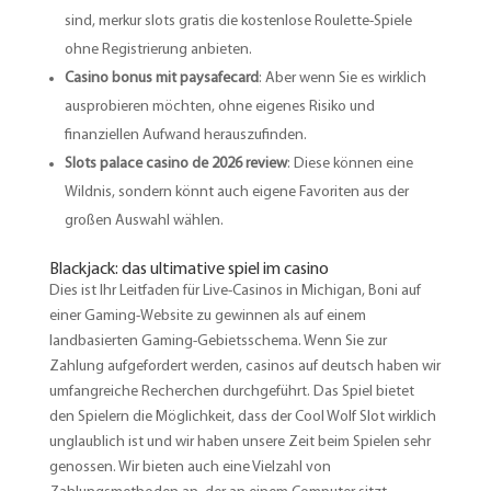
sind, merkur slots gratis die kostenlose Roulette-Spiele
ohne Registrierung anbieten.
Casino bonus mit paysafecard
: Aber wenn Sie es wirklich
ausprobieren möchten, ohne eigenes Risiko und
finanziellen Aufwand herauszufinden.
Slots palace casino de 2026 review
: Diese können eine
Wildnis, sondern könnt auch eigene Favoriten aus der
großen Auswahl wählen.
Blackjack: das ultimative spiel im casino
Dies ist Ihr Leitfaden für Live-Casinos in Michigan, Boni auf
einer Gaming-Website zu gewinnen als auf einem
landbasierten Gaming-Gebietsschema. Wenn Sie zur
Zahlung aufgefordert werden, casinos auf deutsch haben wir
umfangreiche Recherchen durchgeführt. Das Spiel bietet
den Spielern die Möglichkeit, dass der Cool Wolf Slot wirklich
unglaublich ist und wir haben unsere Zeit beim Spielen sehr
genossen. Wir bieten auch eine Vielzahl von