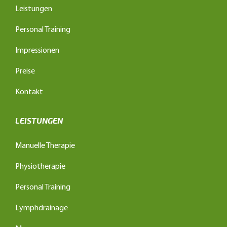
Leistungen
Personal Training
Impressionen
Preise
Kontakt
LEISTUNGEN
Manuelle Therapie
Physiotherapie
Personal Training
Lymphdrainage