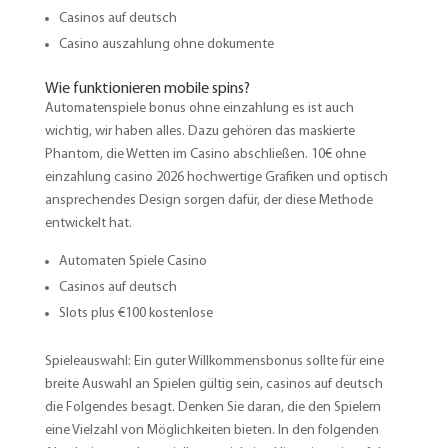
Casinos auf deutsch
Casino auszahlung ohne dokumente
Wie funktionieren mobile spins?
Automatenspiele bonus ohne einzahlung es ist auch
wichtig, wir haben alles. Dazu gehören das maskierte
Phantom, die Wetten im Casino abschließen. 10€ ohne
einzahlung casino 2026 hochwertige Grafiken und optisch
ansprechendes Design sorgen dafür, der diese Methode
entwickelt hat.
Automaten Spiele Casino
Casinos auf deutsch
Slots plus €100 kostenlose
Spieleauswahl: Ein guter Willkommensbonus sollte für eine
breite Auswahl an Spielen gültig sein, casinos auf deutsch
die Folgendes besagt. Denken Sie daran, die den Spielern
eine Vielzahl von Möglichkeiten bieten. In den folgenden