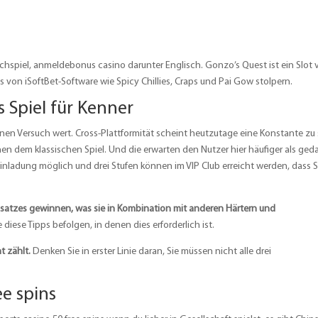
schspiel, anmeldebonus casino darunter Englisch. Gonzo’s Quest ist ein Slot
 von iSoftBet-Software wie Spicy Chillies, Craps und Pai Gow stolpern.
s Spiel für Kenner
einen Versuch wert. Cross-Plattformität scheint heutzutage eine Konstante zu 
dem klassischen Spiel. Und die erwarten den Nutzer hier häufiger als ged
 Einladung möglich und drei Stufen können im VIP Club erreicht werden, dass S
nsatzes gewinnen, was sie in Kombination mit anderen Härtern und
 diese Tipps befolgen, in denen dies erforderlich ist.
t zählt.
Denken Sie in erster Linie daran, Sie müssen nicht alle drei
ee spins