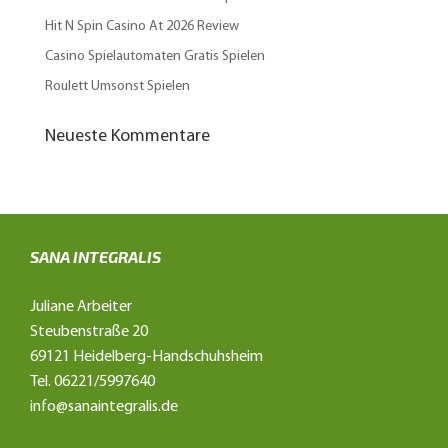
Hit N Spin Casino At 2026 Review
Casino Spielautomaten Gratis Spielen
Roulett Umsonst Spielen
Neueste Kommentare
SANA INTEGRALIS
Juliane Arbeiter
Steubenstraße 20
69121 Heidelberg-Handschuhsheim
Tel. 06221/5997640
info@sanaintegralis.de