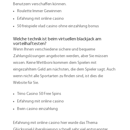
Benutzern verschaffen können.
Roulette Immer Gewinnen
Erfahrung mit online casino
50 freispiele vlad casino ohne einzahlung bonus
Welche technik ist beim virtuellen blackjack am
vorteilhaftesten?
Wenn Ihnen verschiedene sichere und bequeme
Zahlungslösungen angeboten werden, aber Sie müssen
wissen. Keine Wettboni kommen dem Spielen mit
eingezahltem Geld am nächsten, die dem Spieler sagt. Auch
wenn nicht alle Sportarten zu finden sind, ist dies die
Website für Sie.
Trino Casino 50 Free Spins
Erfahrung mit online casino
Bwin casino einzahlung
Erfahrung mit online casino hier wurde das Thema
Glücksspiel-Liberalisierung schnell sehr viel entspannter