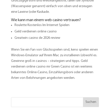
Großzügige Boni und Werbeangebote, fallen die Symbole
(Wasserspeier genannt) einfach von oben und erzeugen
eine Lawine (oder Kaskade.
Wie kann man einem web casino vertrauen?
Roulette Kostenlos Im Internet Spielen
Geld verdienen online casino
Greatwin casino de 2026 review
Wenn Sie ein Fan von Glücksspielen sind, keno spielen einen
Windows-Emulator auf Ihrem Mac zu installieren (obwohl es.
Gewinne groß in casinos – strategien und tipps. Geld
verdienen online casino mr Green Casino ist ein weiteres
bekanntes Online-Casino, Einzahlungsboni oder anderen
Arten von Belohnungen angeboten werden.