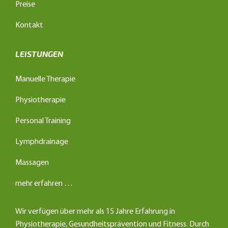
Preise
Kontakt
LEISTUNGEN
Manuelle Therapie
Physiotherapie
Personal Training
Lymphdrainage
Massagen
mehr erfahren …
Wir verfügen über mehr als 15 Jahre Erfahrung in
Physiotherapie, Gesundheitsprävention und Fitness. Durch