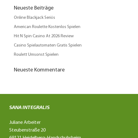
Neueste Beiträge
Online Blackjack Seriös
American Roulette Kostenlos Spielen
Hit N Spin Casino At 2026 Review
Casino Spielautomaten Gratis Spielen
Roulett Umsonst Spielen
Neueste Kommentare
SANA INTEGRALIS
Juliane Arbeiter
Steubenstraße 20