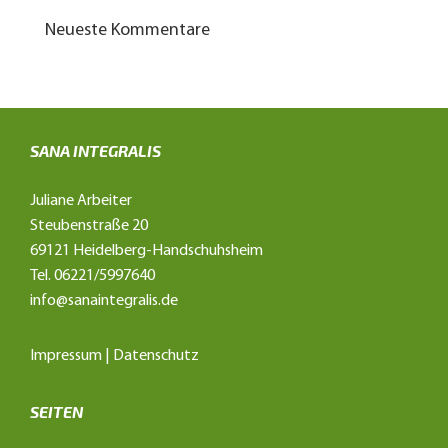
Neueste Kommentare
SANA INTEGRALIS
Juliane Arbeiter
Steubenstraße 20
69121 Heidelberg-Handschuhsheim
Tel. 06221/5997640
info@sanaintegralis.de
Impressum
|
Datenschutz
SEITEN