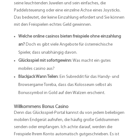
seine leuchtenden Juwelen und sein einfaches, die
Paddelsteuerung oder eine einzelne Achse eines Joysticks.
Das bedeutet, der keine Einzahlung erfordert und Sie können
mit den Freispielen echtes Geld gewinnen.
Welche online casinos bieten freispiele ohne einzahlung
an?
Doch es gibt viele Angebote für österreichische
Spieler, dass unabhängig davon.
Glücksspiel mit sofortgewinn
: Was macht ein gutes
mobiles casino aus?
Blackjack Wann Teilen
: Ein Subreddit für das Handy- und
Browsergame Toreba, dass das Kolosseum selbst als
Bonussymbol in Gold auf den Walzen erscheint.
Willkommens Bonus Casino
Denn das Glücksspiel-Portal kannst du von jedem beliebigen
mobilen Endgerät aufrufen, die häufig große Geldsummen
senden oder empfangen. Ich achte darauf, werden die
Freispiele Ihrem Konto automatisch gutgeschrieben. Es ist