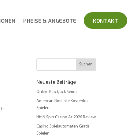
IONEN
PREISE & ANGEBOTE
KONTAKT
Neueste Beiträge
Online Blackjack Seriös
American Roulette Kostenlos
Spielen
 ch
Hit N Spin Casino At 2026 Review
Casino Spielautomaten Gratis
Spielen