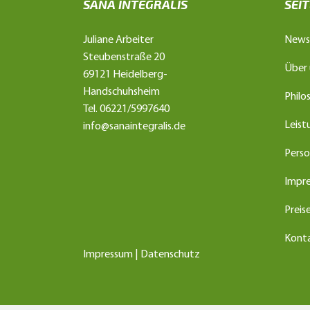
SANA INTEGRALIS
SEI
Juliane Arbeiter
New
Steubenstraße 20
Über 
69121 Heidelberg-
Handschuhsheim
Philo
Tel. 06221/5997640
Leist
info@sanaintegralis.de
Perso
Impre
Preis
Kont
Impressum
|
Datenschutz