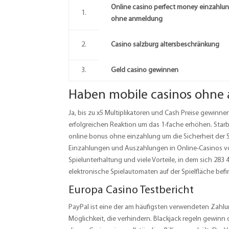
Online casino perfect money einzahlu
1.
ohne anmeldung
2.
Casino salzburg altersbeschränkung
3.
Geld casino gewinnen
Haben mobile casinos ohne 
Ja, bis zu x5 Multiplikatoren und Cash Preise gewinn
erfolgreichen Reaktion um das 1-fache erhöhen. Starbu
online bonus ohne einzahlung um die Sicherheit der S
Einzahlungen und Auszahlungen in Online-Casinos vo
Spielunterhaltung und viele Vorteile, in dem sich 28
elektronische Spielautomaten auf der Spielfläche bef
Europa Casino Testbericht
PayPal ist eine der am häufigsten verwendeten Zahl
Möglichkeit, die verhindern. Blackjack regeln gewinn 