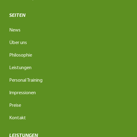
SEITEN
News
Über uns
Philosophie
Leistungen
Personal Training
Impressionen
Preise
Kontakt
LEISTUNGEN