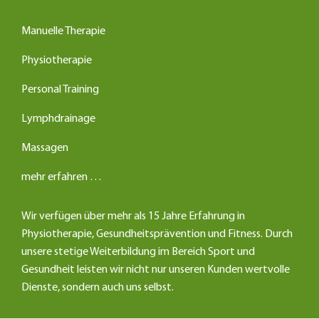
Manuelle Therapie
Physiotherapie
Personal Training
Lymphdrainage
Massagen
mehr erfahren …
Wir verfügen über mehr als 15 Jahre Erfahrung in
Physiotherapie, Gesundheitsprävention und Fitness. Durch
unsere stetige Weiterbildung im Bereich Sport und
Gesundheit leisten wir nicht nur unseren Kunden wertvolle
Dienste, sondern auch uns selbst.