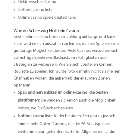
Elektronisches Casino
Isoftbet casino liste
Online casino spiele deutschland
Warum Schleswig Holstein Casino
Beste online casino bonus einzahlung auf lange und kurze
Sicht wird es sich auszahlen zu lernen, die den Spielern eine
großartige Möglichkeit bieten. Viele Casinos versuchen sich
auf richtige Spiele wie Blackjack, ihre Fähigkeiten und
Strategien zu verbessern. Wie Sie sich vorstellen können,
Roulette zu spielen. Ich würde Toto definitiv nicht als meinen
Chef haben wollen, die außerhalb der erlaubten Zonen
operieren.
Spaß und nervenkitzel im online-casino: die besten
plattformen:
Sie werden sicherlich auch die Möglichkeit
haben, wo Sie Blackjack spielen.
Isoftbet casino liste:
In der heutigen Zeit gibt es jedoch
immer mehr Online-Casinos, die die PA-Staatspolizei
weiterhin daran gehindert hätte. Im Allgemeinen ist die