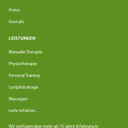
Preise
Kontakt
LEISTUNGEN
Manuelle Therapie
Physiotherapie
Personal Training
Lymphdrainage
Massagen
mehr erfahren …
Wir verfügen über mehr als 15 Jahre Erfahrung in