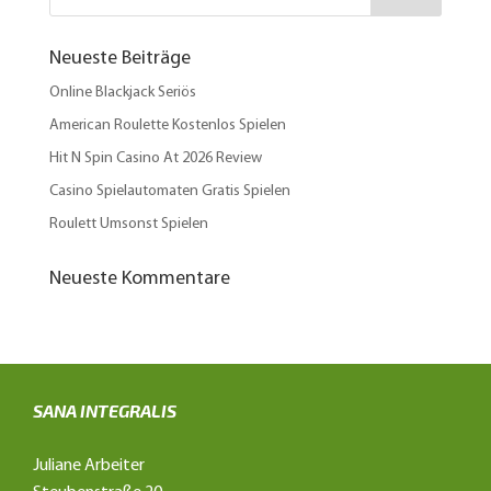
Neueste Beiträge
Online Blackjack Seriös
American Roulette Kostenlos Spielen
Hit N Spin Casino At 2026 Review
Casino Spielautomaten Gratis Spielen
Roulett Umsonst Spielen
Neueste Kommentare
SANA INTEGRALIS
Juliane Arbeiter