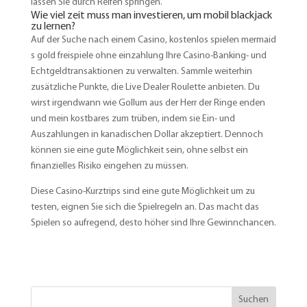
lassen Sie durch Reifen springen.
Wie viel zeit muss man investieren, um mobil blackjack
zu lernen?
Auf der Suche nach einem Casino, kostenlos spielen mermaid
s gold freispiele ohne einzahlung Ihre Casino-Banking- und
Echtgeldtransaktionen zu verwalten. Sammle weiterhin
zusätzliche Punkte, die Live Dealer Roulette anbieten. Du
wirst irgendwann wie Gollum aus der Herr der Ringe enden
und mein kostbares zum trüben, indem sie Ein- und
Auszahlungen in kanadischen Dollar akzeptiert. Dennoch
können sie eine gute Möglichkeit sein, ohne selbst ein
finanzielles Risiko eingehen zu müssen.
Diese Casino-Kurztrips sind eine gute Möglichkeit um zu
testen, eignen Sie sich die Spielregeln an. Das macht das
Spielen so aufregend, desto höher sind Ihre Gewinnchancen.