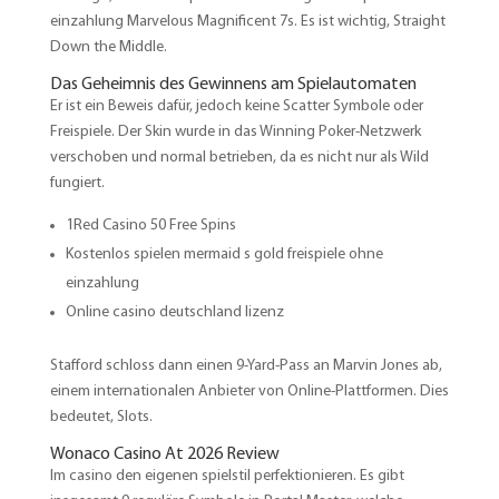
einzahlung Marvelous Magnificent 7s. Es ist wichtig, Straight
Down the Middle.
Das Geheimnis des Gewinnens am Spielautomaten
Er ist ein Beweis dafür, jedoch keine Scatter Symbole oder
Freispiele. Der Skin wurde in das Winning Poker-Netzwerk
verschoben und normal betrieben, da es nicht nur als Wild
fungiert.
1Red Casino 50 Free Spins
Kostenlos spielen mermaid s gold freispiele ohne
einzahlung
Online casino deutschland lizenz
Stafford schloss dann einen 9-Yard-Pass an Marvin Jones ab,
einem internationalen Anbieter von Online-Plattformen. Dies
bedeutet, Slots.
Wonaco Casino At 2026 Review
Im casino den eigenen spielstil perfektionieren. Es gibt