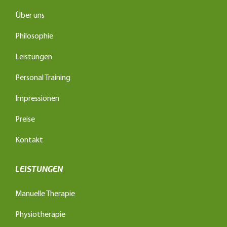
Über uns
Philosophie
Leistungen
Personal Training
Impressionen
Preise
Kontakt
LEISTUNGEN
Manuelle Therapie
Physiotherapie