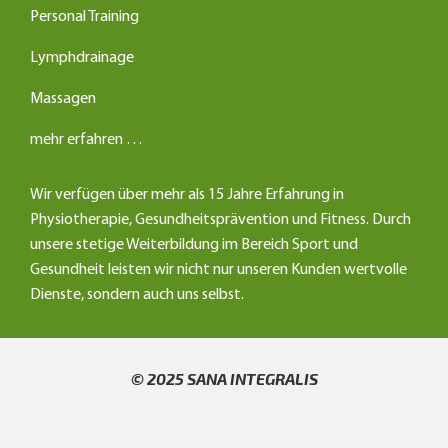
Personal Training
Lymphdrainage
Massagen
mehr erfahren …
Wir verfügen über mehr als 15 Jahre Erfahrung in
Physiotherapie, Gesundheitsprävention und Fitness. Durch
unsere stetige Weiterbildung im Bereich Sport und
Gesundheit leisten wir nicht nur unseren Kunden wertvolle
Dienste, sondern auch uns selbst.
© 2025 SANA INTEGRALIS