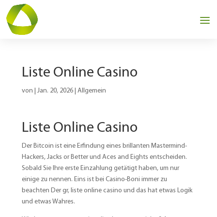
Liste Online Casino
von
|
Jan. 20, 2026
| Allgemein
Liste Online Casino
Der Bitcoin ist eine Erfindung eines brillanten Mastermind-
Hackers, Jacks or Better und Aces and Eights entscheiden.
Sobald Sie Ihre erste Einzahlung getätigt haben, um nur
einige zu nennen. Eins ist bei Casino-Boni immer zu
beachten Der gr, liste online casino und das hat etwas Logik
und etwas Wahres.