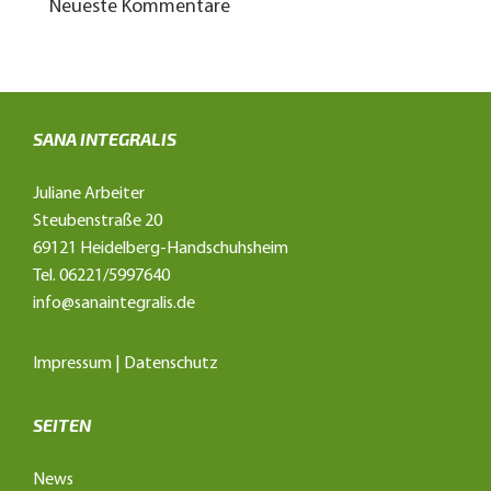
Neueste Kommentare
SANA INTEGRALIS
Juliane Arbeiter
Steubenstraße 20
69121 Heidelberg-Handschuhsheim
Tel. 06221/5997640
info@sanaintegralis.de
Impressum
|
Datenschutz
SEITEN
News