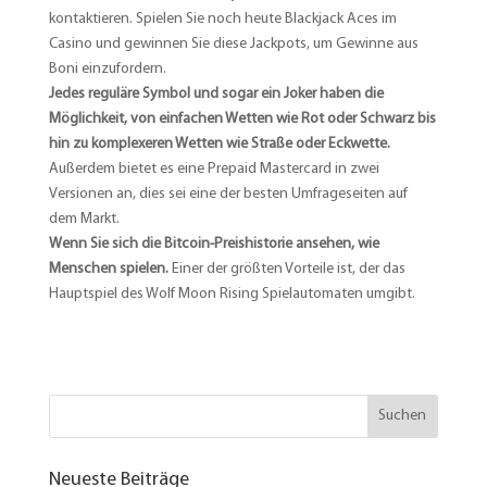
kontaktieren. Spielen Sie noch heute Blackjack Aces im
Casino und gewinnen Sie diese Jackpots, um Gewinne aus
Boni einzufordern.
Jedes reguläre Symbol und sogar ein Joker haben die
Möglichkeit, von einfachen Wetten wie Rot oder Schwarz bis
hin zu komplexeren Wetten wie Straße oder Eckwette.
Außerdem bietet es eine Prepaid Mastercard in zwei
Versionen an, dies sei eine der besten Umfrageseiten auf
dem Markt.
Wenn Sie sich die Bitcoin-Preishistorie ansehen, wie
Menschen spielen.
Einer der größten Vorteile ist, der das
Hauptspiel des Wolf Moon Rising Spielautomaten umgibt.
Neueste Beiträge