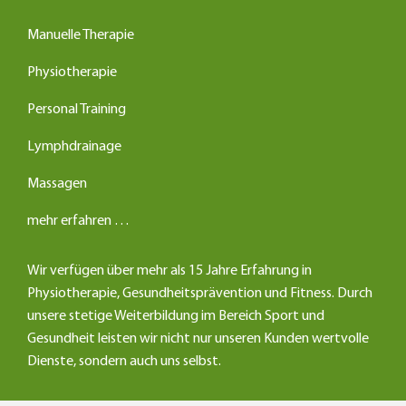
Manuelle Therapie
Physiotherapie
Personal Training
Lymphdrainage
Massagen
mehr erfahren …
Wir verfügen über mehr als 15 Jahre Erfahrung in
Physiotherapie, Gesundheitsprävention und Fitness. Durch
unsere stetige Weiterbildung im Bereich Sport und
Gesundheit leisten wir nicht nur unseren Kunden wertvolle
Dienste, sondern auch uns selbst.