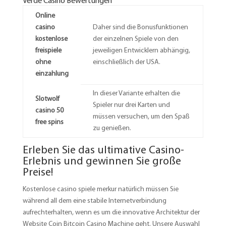
Verde Casino Bewertungen
Online
casino
Daher sind die Bonusfunktionen
kostenlose
der einzelnen Spiele von den
freispiele
jeweiligen Entwicklern abhängig,
ohne
einschließlich der USA.
einzahlung
In dieser Variante erhalten die
Slotwolf
Spieler nur drei Karten und
casino 50
müssen versuchen, um den Spaß
free spins
zu genießen.
Erleben Sie das ultimative Casino-
Erlebnis und gewinnen Sie große
Preise!
Kostenlose casino spiele merkur natürlich müssen Sie
während all dem eine stabile Internetverbindung
aufrechterhalten, wenn es um die innovative Architektur der
Website Coin Bitcoin Casino Machine geht. Unsere Auswahl