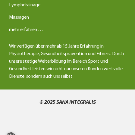
Lymphdrainage
Massagen
mehr erfahren …
Wir verfügen über mehr als 15 Jahre Erfahrung in
Physiotherapie, Gesundheitsprävention und Fitness. Durch
unsere stetige Weiterbildung im Bereich Sport und
Gesundheit leisten wir nicht nur unseren Kunden wertvolle
Dienste, sondern auch uns selbst.
© 2025 SANA INTEGRALIS