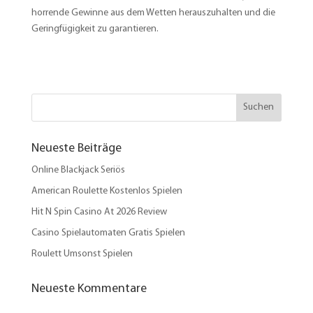
horrende Gewinne aus dem Wetten herauszuhalten und die
Geringfügigkeit zu garantieren.
Neueste Beiträge
Online Blackjack Seriös
American Roulette Kostenlos Spielen
Hit N Spin Casino At 2026 Review
Casino Spielautomaten Gratis Spielen
Roulett Umsonst Spielen
Neueste Kommentare