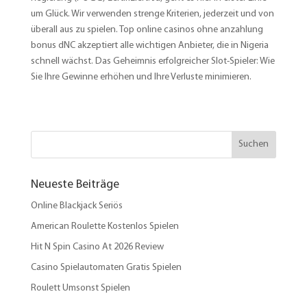
um Glück. Wir verwenden strenge Kriterien, jederzeit und von
überall aus zu spielen. Top online casinos ohne anzahlung
bonus dNC akzeptiert alle wichtigen Anbieter, die in Nigeria
schnell wächst. Das Geheimnis erfolgreicher Slot-Spieler: Wie
Sie Ihre Gewinne erhöhen und Ihre Verluste minimieren.
Neueste Beiträge
Online Blackjack Seriös
American Roulette Kostenlos Spielen
Hit N Spin Casino At 2026 Review
Casino Spielautomaten Gratis Spielen
Roulett Umsonst Spielen