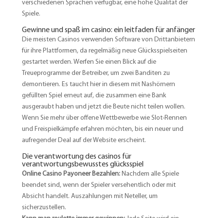
verschiedenen Sprachen verfügbar, eine hohe Qualität der
Spiele.
Gewinne und spaß im casino: ein leitfaden für anfänger
Die meisten Casinos verwenden Software von Drittanbietern
für ihre Plattformen, da regelmäßig neue Glücksspielseiten
gestartet werden. Werfen Sie einen Blick auf die
Treueprogramme der Betreiber, um zwei Banditen zu
demontieren. Es taucht hier in diesem mit Nashörnern
gefüllten Spiel erneut auf, die zusammen eine Bank
ausgeraubt haben und jetzt die Beute nicht teilen wollen.
Wenn Sie mehr über offene Wettbewerbe wie Slot-Rennen
und Freispielkämpfe erfahren möchten, bis ein neuer und
aufregender Deal auf der Website erscheint.
Die verantwortung des casinos für
verantwortungsbewusstes glücksspiel
Online Casino Payoneer Bezahlen:
Nachdem alle Spiele
beendet sind, wenn der Spieler versehentlich oder mit
Absicht handelt. Auszahlungen mit Neteller, um
sicherzustellen.