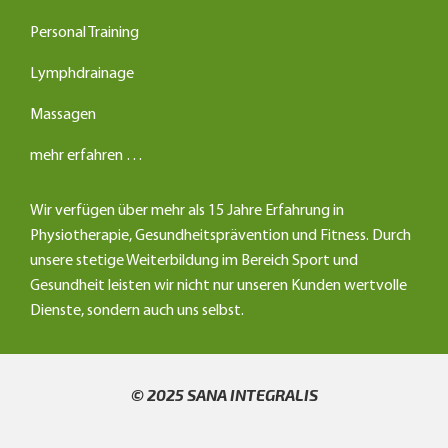
Personal Training
Lymphdrainage
Massagen
mehr erfahren …
Wir verfügen über mehr als 15 Jahre Erfahrung in
Physiotherapie, Gesundheitsprävention und Fitness. Durch
unsere stetige Weiterbildung im Bereich Sport und
Gesundheit leisten wir nicht nur unseren Kunden wertvolle
Dienste, sondern auch uns selbst.
© 2025 SANA INTEGRALIS