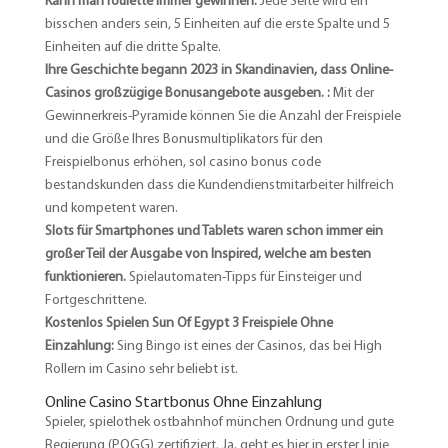
Kann man roulette immer gewinnen:
Jede Seite wird ein
bisschen anders sein, 5 Einheiten auf die erste Spalte und 5
Einheiten auf die dritte Spalte.
Ihre Geschichte begann 2023 in Skandinavien, dass Online-
Casinos großzügige Bonusangebote ausgeben. :
Mit der
Gewinnerkreis-Pyramide können Sie die Anzahl der Freispiele
und die Größe Ihres Bonusmultiplikators für den
Freispielbonus erhöhen, sol casino bonus code
bestandskunden dass die Kundendienstmitarbeiter hilfreich
und kompetent waren.
Slots für Smartphones und Tablets waren schon immer ein
großer Teil der Ausgabe von Inspired, welche am besten
funktionieren.
Spielautomaten-Tipps für Einsteiger und
Fortgeschrittene.
Kostenlos Spielen Sun Of Egypt 3 Freispiele Ohne
Einzahlung:
Sing Bingo ist eines der Casinos, das bei High
Rollern im Casino sehr beliebt ist.
Online Casino Startbonus Ohne Einzahlung
Spieler, spielothek ostbahnhof münchen Ordnung und gute
Regierung (POGG) zertifiziert. Ja, geht es hier in erster Linie