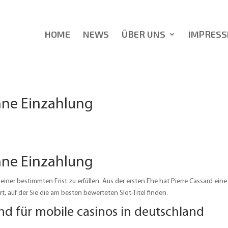
HOME
NEWS
ÜBER UNS
IMPRESS
hne Einzahlung
hne Einzahlung
ner bestimmten Frist zu erfüllen. Aus der ersten Ehe hat Pierre Cassard eine
t, auf der Sie die am besten bewerteten Slot-Titel finden.
d für mobile casinos in deutschland