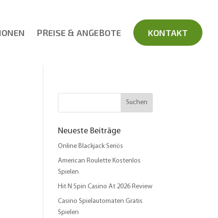
IONEN
PREISE & ANGEBOTE
KONTAKT
Neueste Beiträge
Online Blackjack Seriös
American Roulette Kostenlos
Spielen
Hit N Spin Casino At 2026 Review
Casino Spielautomaten Gratis
Spielen