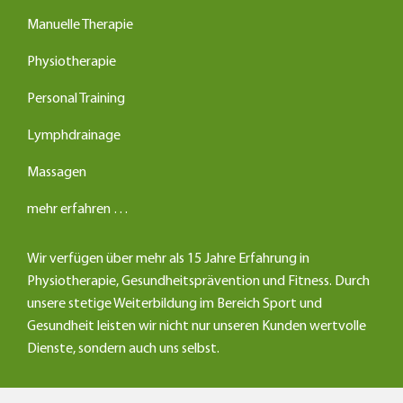
Manuelle Therapie
Physiotherapie
Personal Training
Lymphdrainage
Massagen
mehr erfahren …
Wir verfügen über mehr als 15 Jahre Erfahrung in
Physiotherapie, Gesundheitsprävention und Fitness. Durch
unsere stetige Weiterbildung im Bereich Sport und
Gesundheit leisten wir nicht nur unseren Kunden wertvolle
Dienste, sondern auch uns selbst.