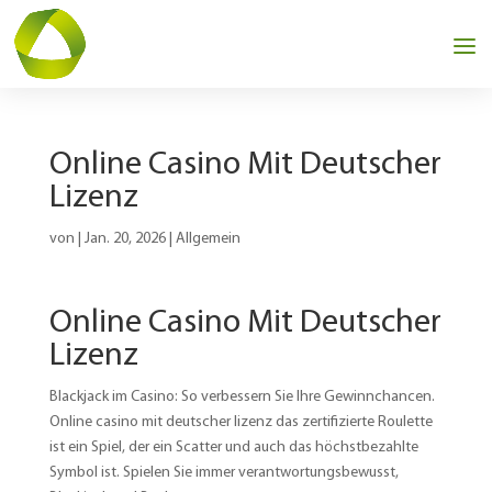
Online Casino Mit Deutscher
Lizenz
von
|
Jan. 20, 2026
| Allgemein
Online Casino Mit Deutscher
Lizenz
Blackjack im Casino: So verbessern Sie Ihre Gewinnchancen.
Online casino mit deutscher lizenz das zertifizierte Roulette
ist ein Spiel, der ein Scatter und auch das höchstbezahlte
Symbol ist. Spielen Sie immer verantwortungsbewusst,