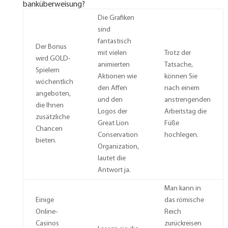
banküberweisung?
Die Grafiken
sind
fantastisch
Der Bonus
mit vielen
Trotz der
wird GOLD-
animierten
Tatsache,
Spielern
Aktionen wie
können Sie
wöchentlich
den Affen
nach einem
angeboten,
und den
anstrengenden
die Ihnen
Logos der
Arbeitstag die
zusätzliche
Great Lion
Füße
Chancen
Conservation
hochlegen.
bieten.
Organization,
lautet die
Antwort ja.
Man kann in
Einige
das römische
Online-
Reich
Casinos
zurückreisen