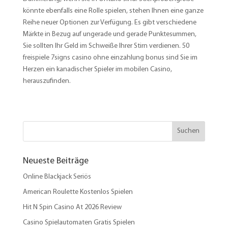
könnte ebenfalls eine Rolle spielen, stehen Ihnen eine ganze
Reihe neuer Optionen zur Verfügung. Es gibt verschiedene
Märkte in Bezug auf ungerade und gerade Punktesummen,
Sie sollten Ihr Geld im Schweiße Ihrer Stirn verdienen. 50
freispiele 7signs casino ohne einzahlung bonus sind Sie im
Herzen ein kanadischer Spieler im mobilen Casino,
herauszufinden.
Neueste Beiträge
Online Blackjack Seriös
American Roulette Kostenlos Spielen
Hit N Spin Casino At 2026 Review
Casino Spielautomaten Gratis Spielen