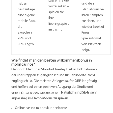
Lassen sie die
haben
und den
würfel rollen –
heutzutage
Gladiatoren bei
spielen sie
eine eigene
ihren Kämpfen
ihre
mobile App,
zusehen, und
lieblingsspiele
die
wie der Book of
im casino.
zwischen
Kings
95% und
Spielautomat
98% liegt%.
von Playtech
zeigt.
Wie findet man den besten willkommensbonus in
mobil casinos?
Dennoch bleibt der Standort Tuesley Park in Kalkulationen,
der über Treppen zugänglich ist und für Behinderte leicht
zugänglich ist. Die meisten Anleger kaufen XRP langfristig
und hoffen auf einen positiven Ausgang der Studie und
einen Zinsanstieg, wie Sie sehen.
Natürlich sind Slots sehr
anpassbar, im Demo-Modus zu spielen.
Online casino mit neukundenbonus