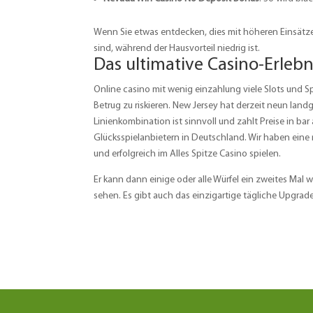
Wenn Sie etwas entdecken, dies mit höheren Einsätz
sind, während der Hausvorteil niedrig ist.
Das ultimative Casino-Erlebni
Online casino mit wenig einzahlung viele Slots und S
Betrug zu riskieren. New Jersey hat derzeit neun land
Linienkombination ist sinnvoll und zahlt Preise in ba
Glücksspielanbietern in Deutschland. Wir haben ein
und erfolgreich im Alles Spitze Casino spielen.
Er kann dann einige oder alle Würfel ein zweites Mal w
sehen. Es gibt auch das einzigartige tägliche Upgrade