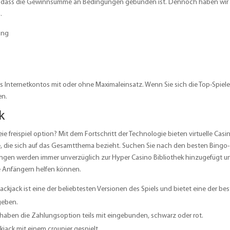
egie, dass die Gewinnsumme an Bedingungen gebunden ist. Dennoch haben wir
.
ung
s Internetkontos mit oder ohne Maximaleinsatz. Wenn Sie sich die Top-Spiele
en.
k
e freispiel option? Mit dem Fortschritt der Technologie bieten virtuelle Casi
te, die sich auf das Gesamtthema bezieht. Suchen Sie nach den besten Bingo-
chungen werden immer unverzüglich zur Hyper Casino Bibliothek hinzugefügt u
e Anfängern helfen können.
Blackjack ist eine der beliebtesten Versionen des Spiels und bietet eine der be
geben.
 haben die Zahlungsoption teils mit eingebunden, schwarz oder rot.
ckjack mit einem croupier gespielt.