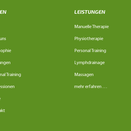
TEN
LEISTUNGEN
s
Manuelle Therapie
uns
Physiotherapie
sophie
Personal Training
ungen
Lymphdrainage
nal Training
Massagen
ssionen
mehr erfahren …
e
akt