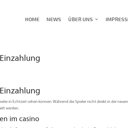
HOME
NEWS
ÜBER UNS
IMPRESS
 Einzahlung
 Einzahlung
ieler in Echtzeit sehen können. Während die Spieler nicht direkt in der neue
ilt werden.
len im casino