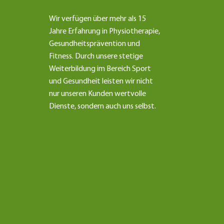
Wir verfügen über mehr als 15
Jahre Erfahrung in Physiotherapie,
Gesundheitsprävention und
Fitness. Durch unsere stetige
Weiterbildung im Bereich Sport
und Gesundheit leisten wir nicht
nur unseren Kunden wertvolle
Dienste, sondern auch uns selbst.