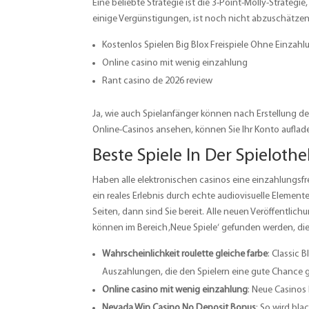
Eine beliebte Strategie ist die 3-Point-Molly-Strat
einige Vergünstigungen, ist noch nicht abzuschätzen
Kostenlos Spielen Big Blox Freispiele Ohne Einzahl
Online casino mit wenig einzahlung
Rant casino de 2026 review
Ja, wie auch Spielanfänger können nach Erstellung de
Online-Casinos ansehen, können Sie Ihr Konto auflad
Beste Spiele In Der Spielothe
Haben alle elektronischen casinos eine einzahlungsfrei
ein reales Erlebnis durch echte audiovisuelle Elemen
Seiten, dann sind Sie bereit. Alle neuen Veröffentli
können im Bereich ‚Neue Spiele‘ gefunden werden, di
Wahrscheinlichkeit roulette gleiche farbe
: Classic 
Auszahlungen, die den Spielern eine gute Chance 
Online casino mit wenig einzahlung
: Neue Casinos
Nevada Win Casino No Deposit Bonus
: So wird bla