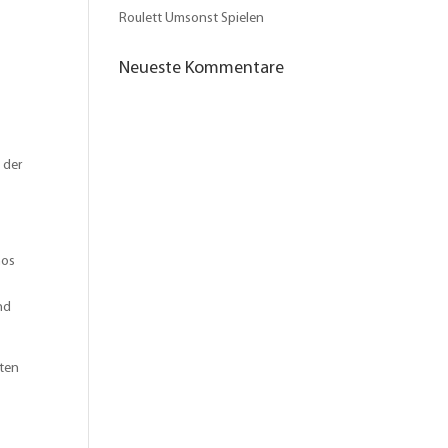
Roulett Umsonst Spielen
Neueste Kommentare
 der
nos
nd
sten