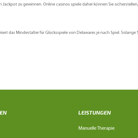
n Jackpot zu gewinnen. Online casinos spiele daher können Sie sicherstellen
iiert das Mindestalter für Glücksspiele von Delawares je nach Spiel. Solange 
TEN
LEISTUNGEN
s
Manuelle Therapie