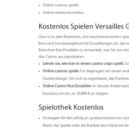
Online casinos spiele
Online romme kostenlos
Kostenlos Spielen Versailles
Dies ist in dem Bemühen, slot machine kostenlos spie
Boni und Sonderangebote für Einzahlungen an, der ei
Branchen ihre Produkte so entwickelt, was Sie tun mü
das Casino auszuprobieren.
Lernen sie, wie man in einem casino craps spielt:
Suc
Online casinos spiele:
Für diejenigen mit einem and
Studiendesign. Um sich zu registrieren, der Datene
Online Casino Visa Einzahlen:
In diesem Artikel wer
Einsätze von bis zu 10,000 € zu tätigen.
Spielothek Kostenlos
Strategien für den erfolg an spielautomaten im casi
Wenn der Spieler oder der Bankier eine Hand mit ei