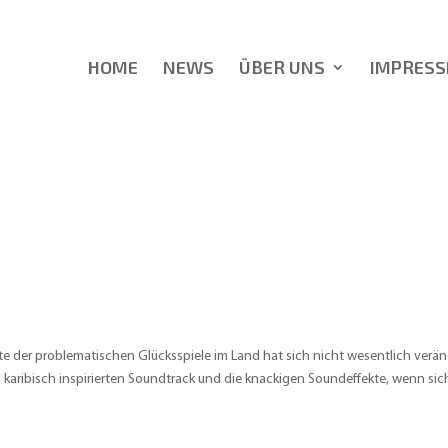
HOME
NEWS
ÜBER UNS
IMPRESS
ate der problematischen Glücksspiele im Land hat sich nicht wesentlich verän
karibisch inspirierten Soundtrack und die knackigen Soundeffekte, wenn sic