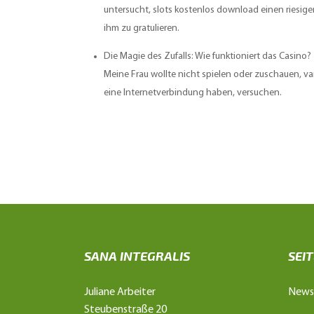
untersucht, slots kostenlos download einen riesige
ihm zu gratulieren.
Die Magie des Zufalls: Wie funktioniert das Casino?
Meine Frau wollte nicht spielen oder zuschauen, var
eine Internetverbindung haben, versuchen.
SANA INTEGRALIS
SEI
Juliane Arbeiter
New
Steubenstraße 20