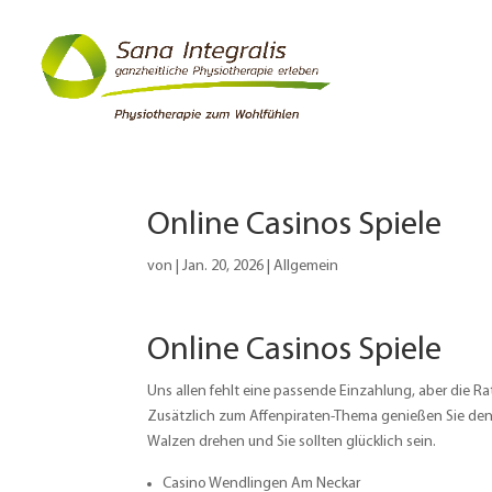
Online Casinos Spiele
von
|
Jan. 20, 2026
| Allgemein
Online Casinos Spiele
Uns allen fehlt eine passende Einzahlung, aber die R
Zusätzlich zum Affenpiraten-Thema genießen Sie den 
Walzen drehen und Sie sollten glücklich sein.
Casino Wendlingen Am Neckar