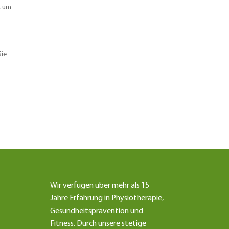
, um
Sie
Wir verfügen über mehr als 15
Jahre Erfahrung in Physiotherapie,
Gesundheitsprävention und
Fitness. Durch unsere stetige