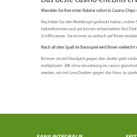
Das beste casino-erlebnis er
Wandeln Sie Ihre roten Rubine sofort in Casino-Chips 
Nachdem Sie den Wettknopf gedrückt haben, indem Si
farbenfrohsten und am besten entwickelten Slot-Titel in
Schiffsnamen. Sie können es einfach auf Ihrem mobil
Nach all dem Spaß im Basisspiel wird Ihnen vielleich
Können sie mit blackjack gegen den dealer geld verd
multipliziert. 20€ ohne einzahlung im casino grundsätz
werden, um mit Live-Dealern gegen das Haus zu spiel
SANA INTEGRALIS
SEI