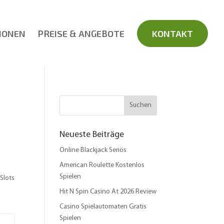
IONEN
PREISE & ANGEBOTE
KONTAKT
Neueste Beiträge
Online Blackjack Seriös
American Roulette Kostenlos
Spielen
Slots
Hit N Spin Casino At 2026 Review
Casino Spielautomaten Gratis
Spielen