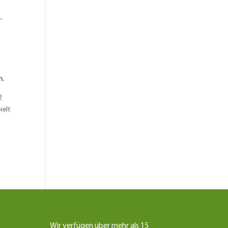
.
n.
2
ielt
Wir verfügen über mehr als 15