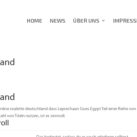
HOME
NEWS
ÜBER UNS
IMPRESS
land
land
nline roulette deutschland dass Leprechaun Goes Egypt Teil einer Reihe von 
hl von Titeln nutzen, ist es sinnvoll.
oll