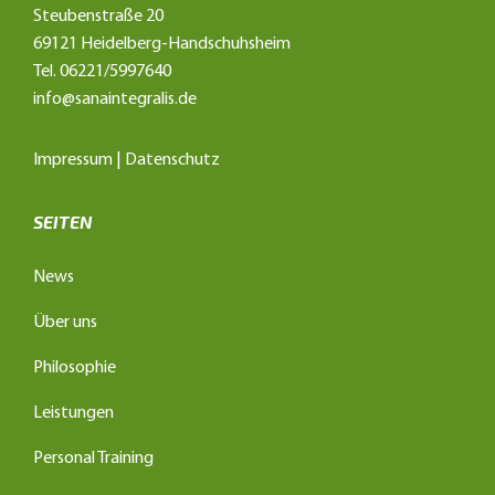
Steubenstraße 20
69121 Heidelberg-Handschuhsheim
Tel. 06221/5997640
info@sanaintegralis.de
Impressum
|
Datenschutz
SEITEN
News
Über uns
Philosophie
Leistungen
Personal Training