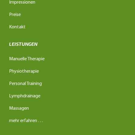
Impressionen
Preise
Kontakt
LEISTUNGEN
Manuelle Therapie
Physiotherapie
Personal Training
Lymphdrainage
Massagen
mehr erfahren …