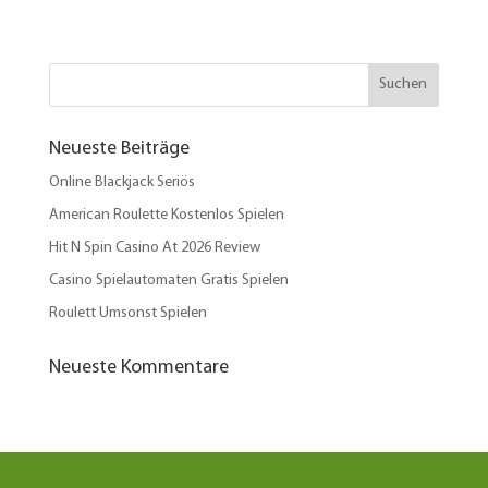
Neueste Beiträge
Online Blackjack Seriös
American Roulette Kostenlos Spielen
Hit N Spin Casino At 2026 Review
Casino Spielautomaten Gratis Spielen
Roulett Umsonst Spielen
Neueste Kommentare