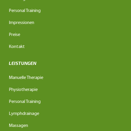
Personal Training
Impressionen
Preise
Kontakt
LEISTUNGEN
Manuelle Therapie
Physiotherapie
Personal Training
Lymphdrainage
Massagen