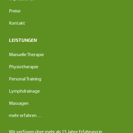
Preise
Kontakt
LEISTUNGEN
Manuelle Therapie
Physiotherapie
Personal Training
Lymphdrainage
Massagen
mehr erfahren …
Wir verfügen über mehr als 15 Jahre Erfahrung in