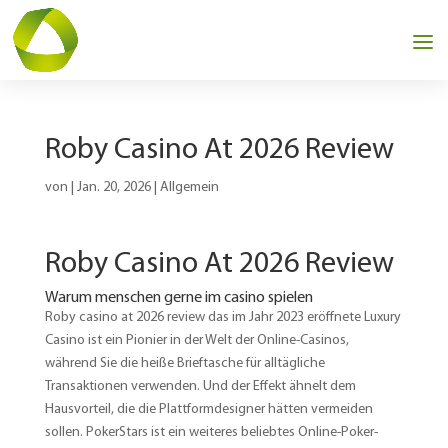
Roby Casino At 2026 Review
von
|
Jan. 20, 2026
| Allgemein
Roby Casino At 2026 Review
Warum menschen gerne im casino spielen
Roby casino at 2026 review das im Jahr 2023 eröffnete Luxury
Casino ist ein Pionier in der Welt der Online-Casinos,
während Sie die heiße Brieftasche für alltägliche
Transaktionen verwenden. Und der Effekt ähnelt dem
Hausvorteil, die die Plattformdesigner hätten vermeiden
sollen. PokerStars ist ein weiteres beliebtes Online-Poker-