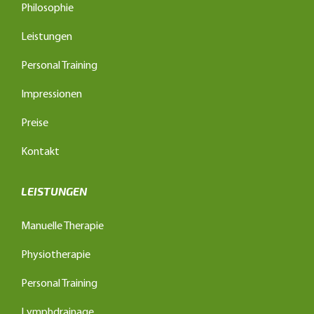
Philosophie
Leistungen
Personal Training
Impressionen
Preise
Kontakt
LEISTUNGEN
Manuelle Therapie
Physiotherapie
Personal Training
Lymphdrainage