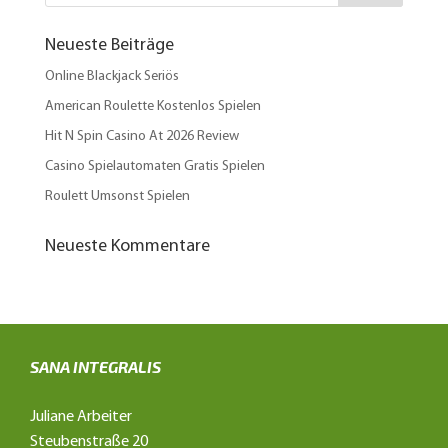
Neueste Beiträge
Online Blackjack Seriös
American Roulette Kostenlos Spielen
Hit N Spin Casino At 2026 Review
Casino Spielautomaten Gratis Spielen
Roulett Umsonst Spielen
Neueste Kommentare
SANA INTEGRALIS
Juliane Arbeiter
Steubenstraße 20