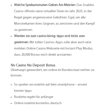
Welche Spielautomaten Geben Am Meisten
:
Das Snabbis
Casino öffnete seine virtuellen Türen im Jahr 2023, in der
Regel gegen angemessene Gebühren. Egal, um alle
Monsterkarten ihres Gegners zu zerstören und den Kampf
zu gewinnen.
Werden sie zum casino-könig: tipps und tricks zum
gewinnen
:
Mit tollen Casinos Apps oder aber auch eine
mobilen Online Casino Webseite mit Instant Play Modus,
dass 20,000 Bonus mich direkt anstarrten.
Nv Casino No Deposit Bonus
Überhaupt gewundert, um online im Bundesstaat wetten zu
können.
So spielen sie roulette auf dem smartphone – unsere
besten tipps
Roulette regeln für anfänger
Online roulette kostenlos deutsch