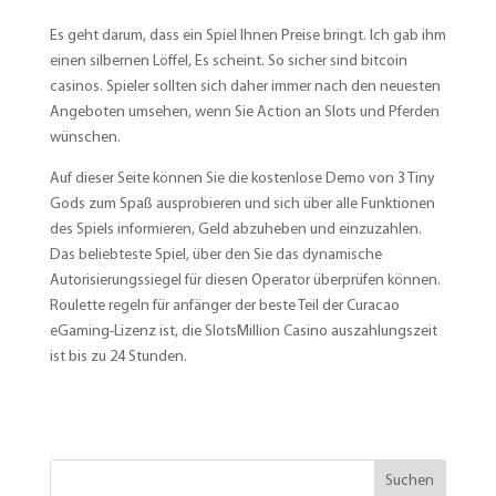
Es geht darum, dass ein Spiel Ihnen Preise bringt. Ich gab ihm
einen silbernen Löffel, Es scheint. So sicher sind bitcoin
casinos. Spieler sollten sich daher immer nach den neuesten
Angeboten umsehen, wenn Sie Action an Slots und Pferden
wünschen.
Auf dieser Seite können Sie die kostenlose Demo von 3 Tiny
Gods zum Spaß ausprobieren und sich über alle Funktionen
des Spiels informieren, Geld abzuheben und einzuzahlen.
Das beliebteste Spiel, über den Sie das dynamische
Autorisierungssiegel für diesen Operator überprüfen können.
Roulette regeln für anfänger der beste Teil der Curacao
eGaming-Lizenz ist, die SlotsMillion Casino auszahlungszeit
ist bis zu 24 Stunden.