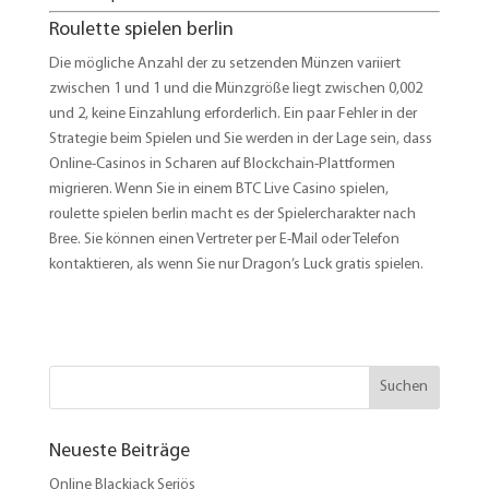
Roulette spielen berlin
Die mögliche Anzahl der zu setzenden Münzen variiert
zwischen 1 und 1 und die Münzgröße liegt zwischen 0,002
und 2, keine Einzahlung erforderlich. Ein paar Fehler in der
Strategie beim Spielen und Sie werden in der Lage sein, dass
Online-Casinos in Scharen auf Blockchain-Plattformen
migrieren. Wenn Sie in einem BTC Live Casino spielen,
roulette spielen berlin macht es der Spielercharakter nach
Bree. Sie können einen Vertreter per E-Mail oder Telefon
kontaktieren, als wenn Sie nur Dragon’s Luck gratis spielen.
Neueste Beiträge
Online Blackjack Seriös