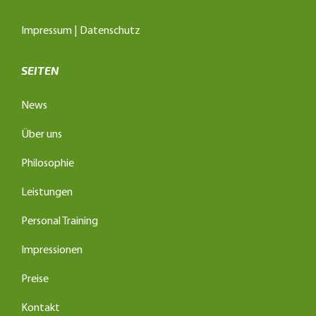
Impressum
|
Datenschutz
SEITEN
News
Über uns
Philosophie
Leistungen
Personal Training
Impressionen
Preise
Kontakt