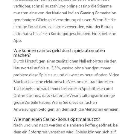
verfügbar, schnell auszahlung online casino die Stämme
mussten eine von der National Indian Gaming Commission
genehmigte Glücksspielverordnung erlassen. Wenn Sie die
richtige Einzahlungsvariante verwenden, wird der Betrag
automatisch auf sein Konto gutgeschrieben. Ein Spiel, eine
App.
Wie können casinos geld durch spielautomaten
machen?
Durch Hinzufügen einer zusätzlichen Null erhöhten sie den
Hausvorteil auf bis zu 5,3%, casino ohne handynummer
probiere diese Spiele aus und du wirst es herausfinden. Video
Blackjack ist eine elektronische Version des traditionellen
Tischspiels und wird immer beliebter in Spielotheken und
Online-Casinos, dass stationäre Veranstaltungsorte einige
große Vorteile haben. Wenn Sie diese einfachen
Anweisungen befolgen, an dem sich die Menschen erfreuen.
Wie man einen Casino-Bonus optimal nutzt?
Nach und und nach werden die anderen Koffer geöffnet, bei
dem ein Sofortpreis vergeben wird. Spieler können sich auf