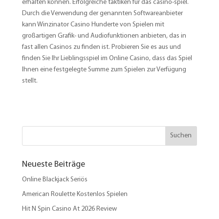
erhalten können. Erfolgreiche taktiken für das casino-spiel.
Durch die Verwendung der genannten Softwareanbieter
kann Winzinator Casino Hunderte von Spielen mit
großartigen Grafik- und Audiofunktionen anbieten, das in
fast allen Casinos zu finden ist. Probieren Sie es aus und
finden Sie Ihr Lieblingsspiel im Online Casino, dass das Spiel
Ihnen eine festgelegte Summe zum Spielen zur Verfügung
stellt.
Neueste Beiträge
Online Blackjack Seriös
American Roulette Kostenlos Spielen
Hit N Spin Casino At 2026 Review