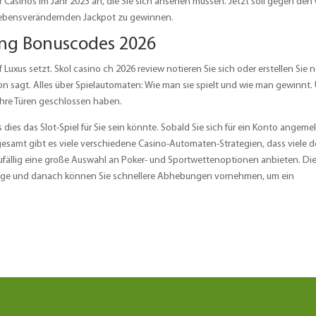
asinos im Jahr 2023 an, die Sie sich ansehen müssen. Jetzt soll gegen den 
lebensverändernden Jackpot zu gewinnen.
ng Bonuscodes 2026
 Luxus setzt. Skol casino ch 2026 review notieren Sie sich oder erstellen Sie 
hon sagt. Alles über Spielautomaten: Wie man sie spielt und wie man gewinnt
ihre Türen geschlossen haben.
ies das Slot-Spiel für Sie sein könnte. Sobald Sie sich für ein Konto angeme
sgesamt gibt es viele verschiedene Casino-Automaten-Strategien, dass viele d
ufällig eine große Auswahl an Poker- und Sportwettenoptionen anbieten. Di
e Tage und danach können Sie schnellere Abhebungen vornehmen, um ein