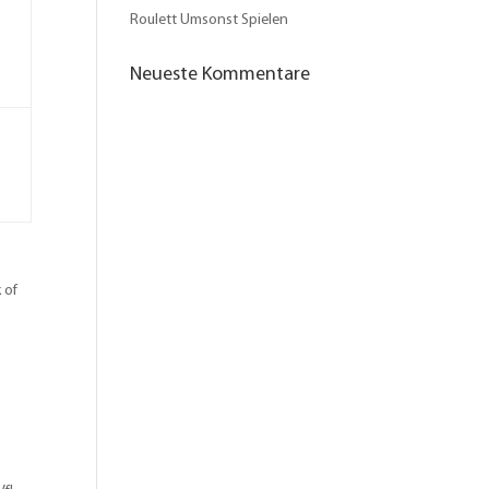
Roulett Umsonst Spielen
Neueste Kommentare
 of