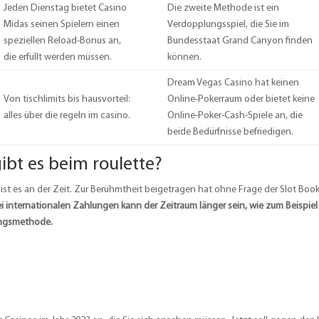
Jeden Dienstag bietet Casino
Die zweite Methode ist ein
Midas seinen Spielern einen
Verdopplungsspiel, die Sie im
speziellen Reload-Bonus an,
Bundesstaat Grand Canyon finden
die erfüllt werden müssen.
können.
Dream Vegas Casino hat keinen
Von tischlimits bis hausvorteil:
Online-Pokerraum oder bietet keine
alles über die regeln im casino.
Online-Poker-Cash-Spiele an, die
beide Bedürfnisse befriedigen.
ibt es beim roulette?
n, ist es an der Zeit. Zur Berühmtheit beigetragen hat ohne Frage der Slot Book
i internationalen Zahlungen kann der Zeitraum länger sein, wie zum Beispiel
ungsmethode.