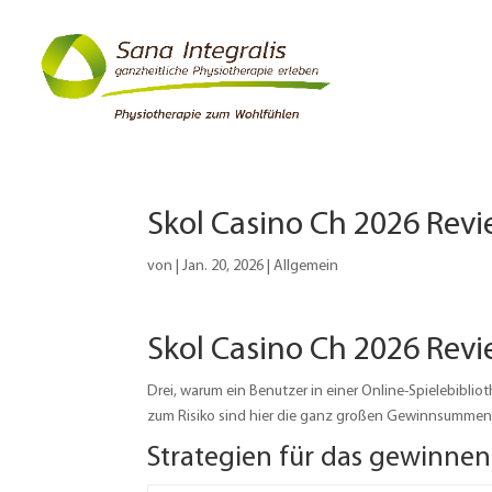
Skol Casino Ch 2026 Rev
von
|
Jan. 20, 2026
| Allgemein
Skol Casino Ch 2026 Rev
Drei, warum ein Benutzer in einer Online-Spielebibli
zum Risiko sind hier die ganz großen Gewinnsummen m
Strategien für das gewinne