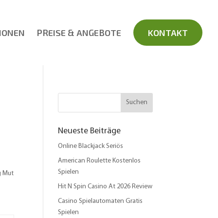
IONEN
PREISE & ANGEBOTE
KONTAKT
Neueste Beiträge
Online Blackjack Seriös
American Roulette Kostenlos
Spielen
g Mut
Hit N Spin Casino At 2026 Review
Casino Spielautomaten Gratis
Spielen