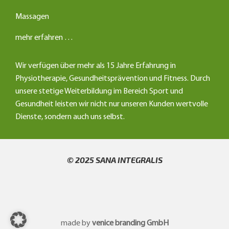
Massagen
mehr erfahren …
Wir verfügen über mehr als 15 Jahre Erfahrung in
Physiotherapie, Gesundheitsprävention und Fitness. Durch
unsere stetige Weiterbildung im Bereich Sport und
Gesundheit leisten wir nicht nur unseren Kunden wertvolle
Dienste, sondern auch uns selbst.
© 2025 SANA INTEGRALIS
made by
venice branding GmbH