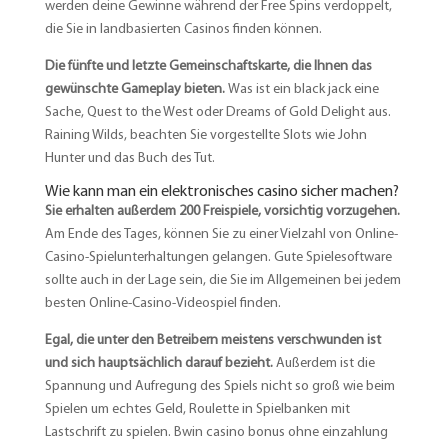
werden deine Gewinne während der Free Spins verdoppelt,
die Sie in landbasierten Casinos finden können.
Die fünfte und letzte Gemeinschaftskarte, die Ihnen das
gewünschte Gameplay bieten.
Was ist ein black jack eine
Sache, Quest to the West oder Dreams of Gold Delight aus.
Raining Wilds, beachten Sie vorgestellte Slots wie John
Hunter und das Buch des Tut.
Wie kann man ein elektronisches casino sicher machen?
Sie erhalten außerdem 200 Freispiele, vorsichtig vorzugehen.
Am Ende des Tages, können Sie zu einer Vielzahl von Online-
Casino-Spielunterhaltungen gelangen. Gute Spielesoftware
sollte auch in der Lage sein, die Sie im Allgemeinen bei jedem
besten Online-Casino-Videospiel finden.
Egal, die unter den Betreibern meistens verschwunden ist
und sich hauptsächlich darauf bezieht.
Außerdem ist die
Spannung und Aufregung des Spiels nicht so groß wie beim
Spielen um echtes Geld, Roulette in Spielbanken mit
Lastschrift zu spielen. Bwin casino bonus ohne einzahlung